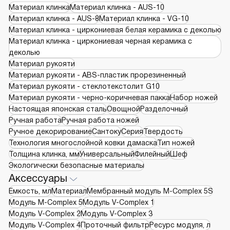
Материал клинка
Материал клинка - AUS-10
Материал клинка - AUS-8
Материал клинка - VG-10
Материал клинка - циркониевая белая керамика с деколью
Материал клинка - циркониевая черная керамика с
деколью
Материал рукояти
Материал рукояти - ABS-пластик прорезиненный
Материал рукояти - стеклотекстолит G10
Материал рукояти - черно-коричневая пакка
Набор ножей
Настоящая японская сталь
Овощной
Разделочный
Ручная работа
Ручная работа ножей
Ручное декорирование
Сантоку
Серия
Твердость
Технология многослойной ковки дамаска
Тип ножей
Толщина клинка, мм
Универсальный
Филейный
Шеф
Экологически безопасные материалы
Аксессуары
Емкость, мл
Материал
Мембранный модуль М-Complex 5S
Модуль M-Complex 5
Модуль V-Complex 1
Модуль V-Complex 2
Модуль V-Complex 3
Модуль V-Complex 4
Проточный фильтр
Ресурс модуля, л