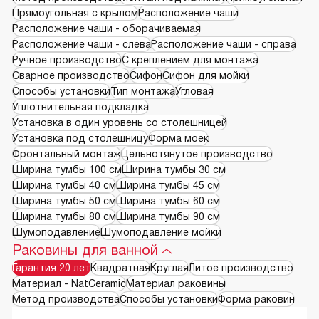
Прямоугольная с крылом
Расположение чаши
Расположение чаши - оборачиваемая
Расположение чаши - слева
Расположение чаши - справа
Ручное производство
С креплением для монтажа
Сварное производство
Сифон
Сифон для мойки
Способы установки
Тип монтажа
Угловая
Уплотнительная подкладка
Установка в один уровень со столешницей
Установка под столешницу
Форма моек
Фронтальный монтаж
Цельнотянутое производство
Ширина тумбы 100 см
Ширина тумбы 30 см
Ширина тумбы 40 см
Ширина тумбы 45 см
Ширина тумбы 50 см
Ширина тумбы 60 см
Ширина тумбы 80 см
Ширина тумбы 90 см
Шумоподавление
Шумоподавление мойки
Раковины для ванной
Гарантия 20 лет
Квадратная
Круглая
Литое производство
Материал - NatCeramic
Материал раковины
Метод производства
Способы установки
Форма раковин