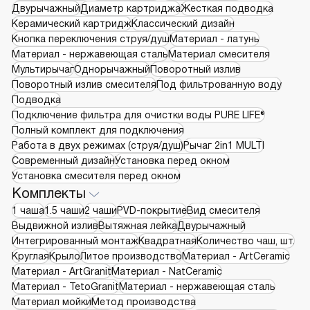
Двурычажный
Диаметр картриджа
Жесткая подводка
Керамический картридж
Классический дизайн
Кнопка переключения струя/душ
Материал - латунь
Материал - нержавеющая сталь
Материал смесителя
Мультирычаг
Однорычажный
Поворотный излив
Поворотный излив смесителя
Под фильтрованную воду
Подводка
Подключение фильтра для очистки воды PURE LIFE®
Полный комплект для подключения
Работа в двух режимах (струя/душ)
Рычаг 2in1 MULTI
Современный дизайн
Установка перед окном
Установка смесителя перед окном
Комплекты
1 чаша
1.5 чаши
2 чаши
PVD-покрытие
Вид смесителя
Выдвижной излив
Вытяжная лейка
Двурычажный
Интегрированный монтаж
Квадратная
Количество чаш, шт.
Круглая
Крыло
Литое производство
Материал - ArtCeramic
Материал - ArtGranit
Материал - NatCeramic
Материал - TetoGranit
Материал - нержавеющая сталь
Материал мойки
Метод производства