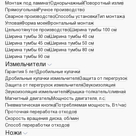
Монтаж под ламинат
Однорычажный
Поворотный излив
Прямоугольная
Ручное производство
Сварное производство
Способы установки
Тип монтажа
Угловая
Форма моек
Фронтальный монтаж
Цельнотянутое производство
Ширина тумбы 100 см
Ширина тумбы 30 см
Ширина тумбы 40 см
Ширина тумбы 45 см
Ширина тумбы 50 см
Ширина тумбы 60 см
Ширина тумбы 80 см
Ширина тумбы 90 см
Измельчители
Гарантия 5 лет
Дробильные кулачки
Дробильные кулачки измельчителя
Защита от перегрузок
Защита от перегрузок измельчителя
Звукоизоляция
Звукоизоляция измельчителя
Крышка-толкатель/сливная
Магнитный двигатель
Мощность двигателя, л.с.
Пневматическая кнопка
Потребляемая мощность, Вт/час
Проточная переработка отходов
Скорость вращения диска, об/мин
Способ переработки отходов
Ножи