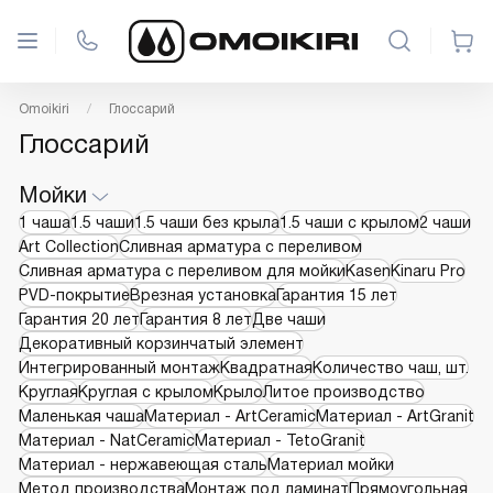
Omoikiri
Глоссарий
Глоссарий
Мойки
1 чаша
1.5 чаши
1.5 чаши без крыла
1.5 чаши с крылом
2 чаши
Art Collection
Cливная арматура с переливом
Cливная арматура с переливом для мойки
Kasen
Kinaru Pro
PVD-покрытие
Врезная установка
Гарантия 15 лет
Гарантия 20 лет
Гарантия 8 лет
Две чаши
Декоративный корзинчатый элемент
Интегрированный монтаж
Квадратная
Количество чаш, шт.
Круглая
Круглая с крылом
Крыло
Литое производство
Маленькая чаша
Материал - ArtCeramic
Материал - ArtGranit
Материал - NatCeramic
Материал - TetoGranit
Материал - нержавеющая сталь
Материал мойки
Метод производства
Монтаж под ламинат
Прямоугольная