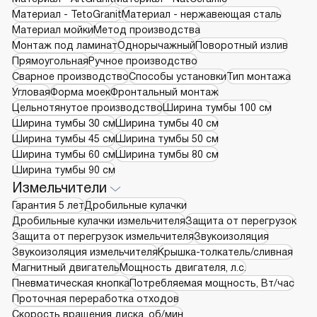
Материал - TetoGranit
Материал - нержавеющая сталь
Материал мойки
Метод производства
Монтаж под ламинат
Однорычажный
Поворотный излив
Прямоугольная
Ручное производство
Сварное производство
Способы установки
Тип монтажа
Угловая
Форма моек
Фронтальный монтаж
Цельнотянутое производство
Ширина тумбы 100 см
Ширина тумбы 30 см
Ширина тумбы 40 см
Ширина тумбы 45 см
Ширина тумбы 50 см
Ширина тумбы 60 см
Ширина тумбы 80 см
Ширина тумбы 90 см
Измельчители
Гарантия 5 лет
Дробильные кулачки
Дробильные кулачки измельчителя
Защита от перегрузок
Защита от перегрузок измельчителя
Звукоизоляция
Звукоизоляция измельчителя
Крышка-толкатель/сливная
Магнитный двигатель
Мощность двигателя, л.с.
Пневматическая кнопка
Потребляемая мощность, Вт/час
Проточная переработка отходов
Скорость вращения диска, об/мин