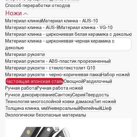
Способ переработки отходов
Ножи
Материал клинка
Материал клинка - AUS-10
Материал клинка - AUS-8
Материал клинка - VG-10
Материал клинка - циркониевая белая керамика с деколью
Материал клинка - циркониевая черная керамика с
деколью
Материал рукояти
Материал рукояти - ABS-пластик прорезиненный
Материал рукояти - стеклотекстолит G10
Материал рукояти - черно-коричневая пакка
Набор ножей
Настоящая японская сталь
Овощной
Разделочный
Ручная работа
Ручная работа ножей
Ручное декорирование
Сантоку
Серия
Твердость
Технология многослойной ковки дамаска
Тип ножей
Толщина клинка, мм
Универсальный
Филейный
Шеф
Экологически безопасные материалы
Array