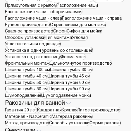
Прямоугольная с крылом
Расположение чаши
Расположение чаши - оборачиваемая
Расположение чаши - слева
Расположение чаши - справа
Ручное производство
С креплением для монтажа
Сварное производство
Сифон
Сифон для мойки
Способы установки
Тип монтажа
Угловая
Уплотнительная подкладка
Установка в один уровень со столешницей
Установка под столешницу
Форма моек
Фронтальный монтаж
Цельнотянутое производство
Ширина тумбы 100 см
Ширина тумбы 30 см
Ширина тумбы 40 см
Ширина тумбы 45 см
Ширина тумбы 50 см
Ширина тумбы 60 см
Ширина тумбы 80 см
Ширина тумбы 90 см
Шумоподавление
Шумоподавление мойки
Раковины для ванной
Гарантия 20 лет
Квадратная
Круглая
Литое производство
Материал - NatCeramic
Материал раковины
Метод производства
Способы установки
Форма раковин
Смесители