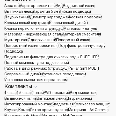
Аэратор
Аэратор смесителя
Вид
Выдвижной излив
Вытяжная лейка
Гарантия 5 лет
Гибкая подводка
Двурычажный
Диаметр картриджа
Жесткая подводка
Керамический картридж
Классический дизайн
Кнопка переключения струя/душ
Материал - латунь
Материал - нержавеющая сталь
Материал смесителя
Мультирычаг
Однорычажный
Поворотный излив
Поворотный излив смесителя
Под фильтрованную воду
Подводка
Подключение фильтра для очистки воды PURE LIFE®
Полный комплект для подключения
Работа в двух режимах (струя/душ)
Рычаг 2in1 MULTI
Современный дизайн
Установка перед окном
Установка смесителя перед окном
Комплекты
1 чаша
1.5 чаши
2 чаши
PVD-покрытие
Вид смесителя
Выдвижной излив
Вытяжная лейка
Двурычажный
Интегрированный монтаж
Квадратная
Количество чаш, шт.
Круглая
Крыло
Литое производство
Материал - ArtCeramic
Материал - ArtGranit
Материал - NatCeramic