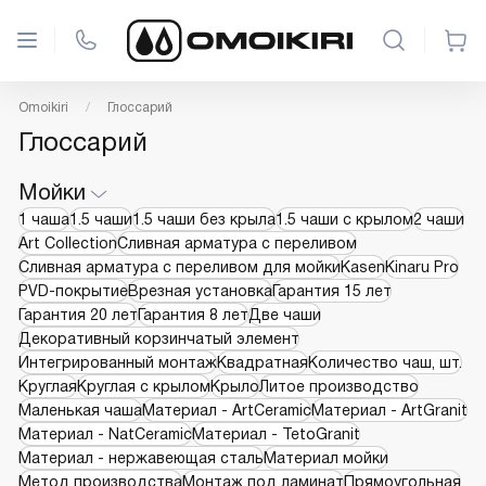
Omoikiri
Глоссарий
Глоссарий
Мойки
1 чаша
1.5 чаши
1.5 чаши без крыла
1.5 чаши с крылом
2 чаши
Art Collection
Cливная арматура с переливом
Cливная арматура с переливом для мойки
Kasen
Kinaru Pro
PVD-покрытие
Врезная установка
Гарантия 15 лет
Гарантия 20 лет
Гарантия 8 лет
Две чаши
Декоративный корзинчатый элемент
Интегрированный монтаж
Квадратная
Количество чаш, шт.
Круглая
Круглая с крылом
Крыло
Литое производство
Маленькая чаша
Материал - ArtCeramic
Материал - ArtGranit
Материал - NatCeramic
Материал - TetoGranit
Материал - нержавеющая сталь
Материал мойки
Метод производства
Монтаж под ламинат
Прямоугольная