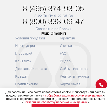
и при этом отдельная доставка
сантехники, 
8 (495) 374-93-05
аксессуаров не предусмотрена.
возможные с
и преждеврем
8–22 Пн-Пт, 9–22 Сб-Вс
Для доставки в другие регионы
8 (800) 333-09-47
мы используем услуги
Готовые комм
транспортной компании.
предполагают
Бесплатно по России
Мир Omoikiri
Уточняйте все условия доставки
от их категор
Условия продажи
Гарантия
у нашего менеджера при
установленно
оформлении заказа.
к водопровод
Инструкции
Статьи
точке для сл
В установленный день наша
Глоссарий
FAQ
установка вк
служба доставки привезет
следующие эт
Контакты
Видео
упакованный прибор прямо
транспортиро
Доставка и оплата
Сайты-партнеры
к вашей двери или до прихожей.
разблокировк
Если вам необходимо
необходимост
Кредит
Рейтинги техники
переместить прибор к месту его
отдельных ко
Подключение
Карта сайта
установки, пожалуйста,
сантехники в
предварительно обсудите это
на заданное 
Возврат и обмен
Для работы нашего сайта используются cookie. Используя наш сайт, вы
с нашим менеджером. Эта
предоставляете согласие
на обработку ваших персональных данных
с
Мы в соцсетях
по уровню, п
помощью сервисов веб-аналитики (Cookie) и присоединяетесь к тексту
дополнительная услуга
к существующ
«
Согласия на обработку персональных данных
»
подлежит оплате. Важно