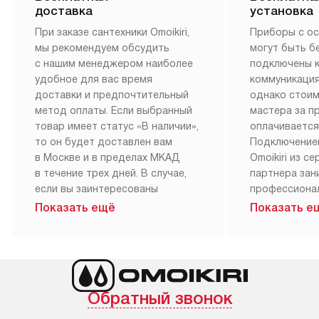
доставка
установка
При заказе сантехники Omoikiri,
Приборы с о
мы рекомендуем обсудить
могут быть б
с нашим менеджером наиболее
подключены 
удобное для вас время
коммуникация
доставки и предпочтительный
однако стои
метод оплаты. Если выбранный
мастера за 
товар имеет статус «В наличии»,
оплачивается
то он будет доставлен вам
Подключение
в Москве и в пределах МКАД
Omoikiri из с
в течение трех дней. В случае,
партнера за
если вы заинтересованы
профессиона
в товаре, который доступен
Наш сервис п
Показать ещё
Показать е
«Под заказ», необходимо
гарантию 1 г
обсудить возможность его
работы и исп
приобретения с нашим
материалы. 
менеджером на сайте. Товары
установка, п
с особым лейблом
и регулярное
Обратный звонок
доставляются бесплатно
обеспечиваю
по Москве в пределах МКАД,
и эффективну