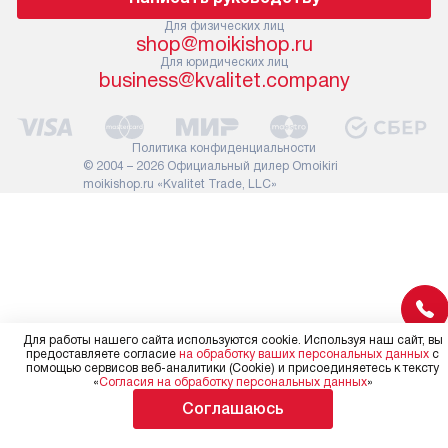
прибора не позволяют его
В стандартну
проходу через дверной проем,
Для физических лиц
не включают
shop@moikishop.ru
сотрудники транспортной
работы: прок
Для юридических лиц
службы не имеют права
коммуникаций
business@kvalitet.company
демонтировать дверцы, ручки
расходных ма
или другие выступающие
требуется вы
элементы, так как это может
специфически
Политика конфиденциальности
повлиять на гарантийное
повышенной 
© 2004 – 2026 Официальный дилер Omoikiri
обслуживание в будущем.
moikishop.ru «Kvalitet Trade, LLC»
стоимость ус
Поэтому, перед размещением
на 30%.
заказа, удостоверьтесь, что
вы сможете без проблем
переместить прибор в желаемое
место установки, учитывая его
размеры в упаковке или без нее.
Для работы нашего сайта используются cookie. Используя наш сайт, вы
предоставляете согласие
на обработку ваших персональных данных
с
помощью сервисов веб-аналитики (Cookie) и присоединяетесь к тексту
«
Согласия на обработку персональных данных
»
Соглашаюсь