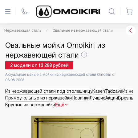
Нержавеющая сталь
Овальные из нержавеющей стали
Овальные мойки Omoikiri из
нержавеющей стали
2
модели
от
13 288
рублей
Актуальные цены на мойки из нержавеющей стали Omoikiri от
08.08.2026
Из нержавеющей стали под столешницу
Kasen
Tadzava
Из нер
Прямоугольные из нержавейки
Новинки
Лучшие
Акции
Врезные 
Круглые из нержавейки
Ещё