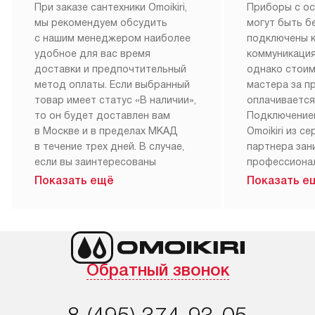
При заказе сантехники Omoikiri,
Приборы с о
мы рекомендуем обсудить
могут быть б
с нашим менеджером наиболее
подключены 
удобное для вас время
коммуникация
доставки и предпочтительный
однако стои
метод оплаты. Если выбранный
мастера за 
товар имеет статус «В наличии»,
оплачивается
то он будет доставлен вам
Подключение
в Москве и в пределах МКАД
Omoikiri из с
в течение трех дней. В случае,
партнера за
если вы заинтересованы
профессиона
в товаре, который доступен
Наш сервис п
Показать ещё
Показать е
«Под заказ», необходимо
гарантию 1 г
обсудить возможность его
работы и исп
приобретения с нашим
материалы. 
менеджером на сайте. Товары
установка, п
с особым лейблом
и регулярное
Обратный звонок
доставляются бесплатно
обеспечиваю
по Москве в пределах МКАД,
и эффективну
и при этом отдельная доставка
сантехники, 