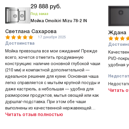
29 888
руб.
Под заказ
Мойка Omoikiri Mizu 78-2 IN
Светлана Сахарова
Ждана
17 декабря 2025
Достоинства
Достоин
Мойка превзошла все мои ожидания! Прежде
Качествен
всего, хочется отметить продуманную
PVD-покры
конструкцию: наличие основной глубокой чаши
удобная у
(210 мм) и компактной дополнительной —
Недоста
идеальное решение для кухни. Основная чаша
легко справляется с мытьём крупной посуды и
Недостатк
даже кастрюль, а небольшая — удобна для
Читать 
разморозки продуктов, мытья овощей или как
дуршлаг-подставка. При этом обе чаши
выполнены из качественной нержавеющей
стали толщиной 0.9 мм — материал звонкий, но
Читать отзыв полностью
не «бубнит» при использовании, как это бывает
у более тонких аналогов. Очень порадовала