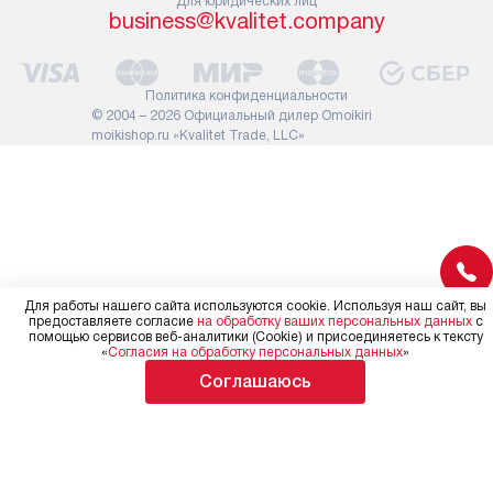
Для юридических лиц
службы не имеют права
коммуникаций
business@kvalitet.company
демонтировать дверцы, ручки
расходных ма
или другие выступающие
требуется вы
элементы, так как это может
специфически
Политика конфиденциальности
повлиять на гарантийное
повышенной 
© 2004 – 2026 Официальный дилер Omoikiri
обслуживание в будущем.
moikishop.ru «Kvalitet Trade, LLC»
стоимость ус
Поэтому, перед размещением
на 30%.
заказа, удостоверьтесь, что
вы сможете без проблем
переместить прибор в желаемое
место установки, учитывая его
размеры в упаковке или без нее.
Для работы нашего сайта используются cookie. Используя наш сайт, вы
предоставляете согласие
на обработку ваших персональных данных
с
помощью сервисов веб-аналитики (Cookie) и присоединяетесь к тексту
«
Согласия на обработку персональных данных
»
Соглашаюсь