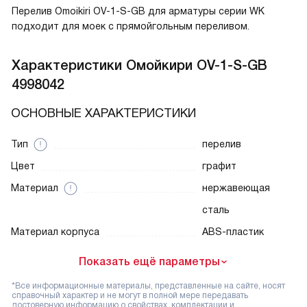
Перелив Omoikiri OV-1-S-GB для арматуры серии WK
подходит для моек с прямойгольным переливом.
Характеристики
Омойкири OV-1-S-GB
4998042
ОСНОВНЫЕ ХАРАКТЕРИСТИКИ
Тип
перелив
Цвет
графит
Материал
нержавеющая
сталь
Материал корпуса
ABS-пластик
Показать ещё параметры
*Все информационные материалы, представленные на сайте, носят
справочный характер и не могут в полной мере передавать
достоверную информацию о свойствах, комплектации и