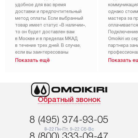
удобное для вас время
коммуникация
доставки и предпочтительный
однако стои
метод оплаты. Если выбранный
мастера за 
товар имеет статус «В наличии»,
оплачивается
то он будет доставлен вам
Подключение
в Москве и в пределах МКАД
Omoikiri из с
в течение трех дней. В случае,
партнера за
если вы заинтересованы
профессиона
в товаре, который доступен
Наш сервис п
Показать ещё
Показать е
«Под заказ», необходимо
гарантию 1 г
обсудить возможность его
работы и исп
приобретения с нашим
материалы. 
менеджером на сайте. Товары
установка, п
с особым лейблом
и регулярное
Обратный звонок
доставляются бесплатно
обеспечиваю
по Москве в пределах МКАД,
и эффективну
и при этом отдельная доставка
сантехники, 
8 (495) 374-93-05
аксессуаров не предусмотрена.
возможные с
и преждеврем
8–22 Пн-Пт, 9–22 Сб-Вс
Для доставки в другие регионы
8 (800) 333-09-47