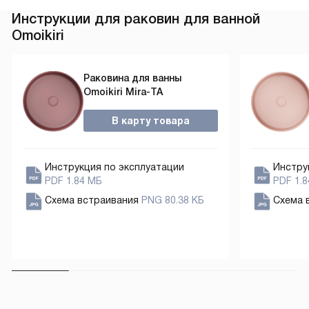
В общем, я осталась довольна этой покупкой.
или испол
Инструкции для раковин для ванной
Она превзошла все мои ожидания. Отличное
идеальна!
Omoikiri
сочетание качества, стиля и функциональности.
Рекомендую всем, кто хочет добавить в свою
ванную комнату нотку элегантности и уюта!
Раковина для ванны
Omoikiri Mira-TA
В карту товара
Инструкция по эксплуатации
Инстру
PDF 1.84 МБ
PDF 1.
Схема встраивания
PNG 80.38 КБ
Схема 