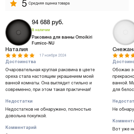
5
Средняя оценка товара
94 688
руб.
В наличии
Раковина для ванны Omoikiri
Fumico-NU
Наталия
Снежан
17 ноября 2024
Достоинства
Достоин
Очаровательная круглая раковина в цвете
Обожаю эт
ореха стала настоящим украшением моей
прекрасно
ванной комнаты. Она выглядит стильно и
ванной. М
современно, при этом такая практичная!
для белос
Недостатки
Недоста
Недостатков не обнаружено, полностью
Не обнару
довольна покупкой.
Коммент
Комментарий
Вот уже н