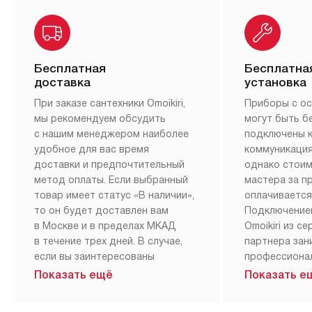
Бесплатная
Бесплатна
доставка
установка
При заказе сантехники Omoikiri,
Приборы с о
мы рекомендуем обсудить
могут быть б
с нашим менеджером наиболее
подключены 
удобное для вас время
коммуникация
доставки и предпочтительный
однако стои
метод оплаты. Если выбранный
мастера за 
товар имеет статус «В наличии»,
оплачивается
то он будет доставлен вам
Подключение
в Москве и в пределах МКАД
Omoikiri из с
в течение трех дней. В случае,
партнера за
если вы заинтересованы
профессиона
в товаре, который доступен
Наш сервис п
Показать ещё
Показать е
«Под заказ», необходимо
гарантию 1 г
обсудить возможность его
работы и исп