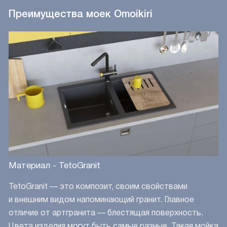
удобна в использовании, но и привносит
удобна в 
Преимущества моек Omoikiri
в интерьер кухни особый шик и элегантность.
в интерье
Рекомендую!
Рекоменд
Материал - TetoGranit
TetoGranit — это композит, своим свойствами
и внешним видом напоминающий гранит. Главное
отличие от артгранита — блестящая поверхность.
Цвета изделия могут быть самые разные. Такая мойка