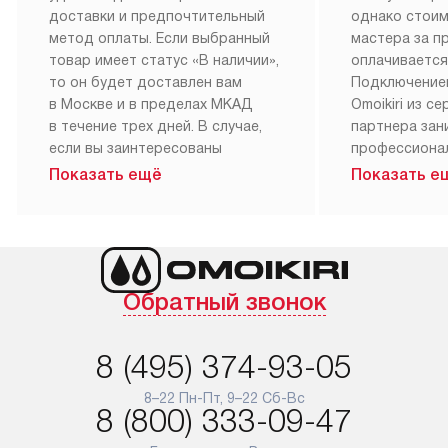
доставки и предпочтительный
однако стои
метод оплаты. Если выбранный
мастера за 
товар имеет статус «В наличии»,
оплачивается
то он будет доставлен вам
Подключение
в Москве и в пределах МКАД
Omoikiri из с
в течение трех дней. В случае,
партнера за
если вы заинтересованы
профессиона
в товаре, который доступен
Наш сервис п
Показать ещё
Показать е
«Под заказ», необходимо
гарантию 1 г
обсудить возможность его
работы и исп
приобретения с нашим
материалы. 
менеджером на сайте. Товары
установка, п
с особым лейблом
и регулярное
Обратный звонок
доставляются бесплатно
обеспечиваю
по Москве в пределах МКАД,
и эффективну
и при этом отдельная доставка
сантехники, 
8 (495) 374-93-05
аксессуаров не предусмотрена.
возможные с
и преждеврем
8–22 Пн-Пт, 9–22 Сб-Вс
Для доставки в другие регионы
8 (800) 333-09-47
мы используем услуги
Готовые комм