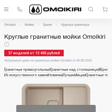
Omoikiri
Мойки
Гранит
Круглые гранитные
Круглые гранитные мойки Omoikiri
37
моделей
от
13 488
рублей
Актуальные цены на гранитные мойки Omoikiri от 06.08.2026
Гранитные прямоугольные
Гранитные над столешницей
Врезн
Из искусственного камня
Новинки
Лучшие
Акции
Гранитные под