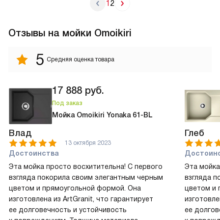
1
2
Отзывы на мойки Omoikiri
5
Средняя оценка товара
17 888
руб.
Под заказ
Мойка Omoikiri Yonaka 61-BL
Влад
Глеб
13 октября 2023
Достоинства
Достоин
Эта мойка просто восхитительна! С первого
Эта мойка
взгляда покорила своим элегантным черным
взгляда п
цветом и прямоугольной формой. Она
цветом и 
изготовлена из ArtGranit, что гарантирует
изготовле
ее долговечность и устойчивость
ее долгов