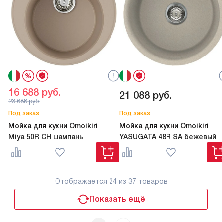
16 688
руб.
21 088
руб.
23 688
руб.
Под заказ
Под заказ
Мойка для кухни Omoikiri
Мойка для кухни Omoikiri
Miya 50R CH шампань
YASUGATA 48R SA бежевый
Отображается
24
из 37 товаров
Показать ещё