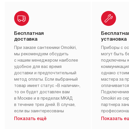
Бесплатная
Бесплатна
доставка
установка
При заказе сантехники Omoikiri,
Приборы с о
мы рекомендуем обсудить
могут быть б
с нашим менеджером наиболее
подключены 
удобное для вас время
коммуникация
доставки и предпочтительный
однако стои
метод оплаты. Если выбранный
мастера за 
товар имеет статус «В наличии»,
оплачивается
то он будет доставлен вам
Подключение
в Москве и в пределах МКАД
Omoikiri из с
в течение трех дней. В случае,
партнера за
если вы заинтересованы
профессиона
в товаре, который доступен
Наш сервис п
Показать ещё
Показать е
«Под заказ», необходимо
гарантию 1 г