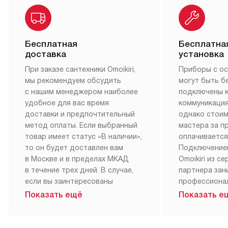
Бесплатная
Бесплатна
доставка
установка
При заказе сантехники Omoikiri,
Приборы с о
мы рекомендуем обсудить
могут быть б
с нашим менеджером наиболее
подключены 
удобное для вас время
коммуникация
доставки и предпочтительный
однако стои
метод оплаты. Если выбранный
мастера за 
товар имеет статус «В наличии»,
оплачивается
то он будет доставлен вам
Подключение
в Москве и в пределах МКАД
Omoikiri из с
в течение трех дней. В случае,
партнера за
если вы заинтересованы
профессиона
в товаре, который доступен
Наш сервис п
Показать ещё
Показать е
«Под заказ», необходимо
гарантию 1 г
обсудить возможность его
работы и исп
приобретения с нашим
материалы. 