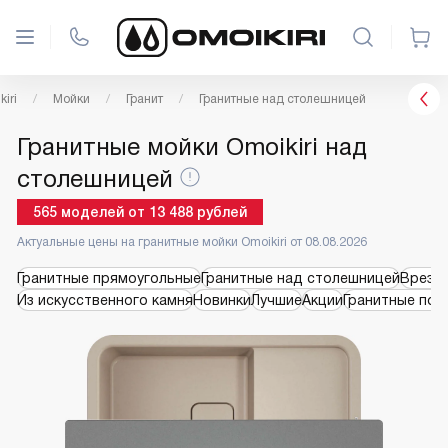
iri
Мойки
Гранит
Гранитные над столешницей
Гранитные мойки Omoikiri над
столешницей
565
моделей
от
13 488
рублей
Актуальные цены на гранитные мойки Omoikiri от 08.08.2026
Гранитные прямоугольные
Гранитные над столешницей
Врезн
Из искусственного камня
Новинки
Лучшие
Акции
Гранитные под