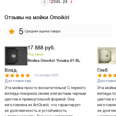
1
2
3
4
5
24
...
Отзывы на мойки Omoikiri
5
Средняя оценка товара
17 888
руб.
Под заказ
Мойка Omoikiri Yonaka 61-BL
Влад
Глеб
13 октября 2023
Достоинства
Достоин
Эта мойка просто восхитительна! С первого
Эта мойка
взгляда покорила своим элегантным черным
взгляда п
цветом и прямоугольной формой. Она
цветом и 
изготовлена из ArtGranit, что гарантирует
изготовле
ее долговечность и устойчивость
ее долгов