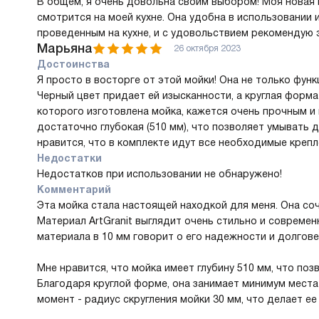
В общем, я очень довольна своим выбором! Моя новая 
смотрится на моей кухне. Она удобна в использовании
проведенным на кухне, и с удовольствием рекомендую 
Марьяна
26 октября 2023
Достоинства
Я просто в восторге от этой мойки! Она не только функ
Черный цвет придает ей изысканности, а круглая форма 
которого изготовлена мойка, кажется очень прочным и
достаточно глубокая (510 мм), что позволяет умывать 
нравится, что в комплекте идут все необходимые крепл
Недостатки
Недостатков при использовании не обнаружено!
Комментарий
Эта мойка стала настоящей находкой для меня. Она со
Материал ArtGranit выглядит очень стильно и совреме
материала в 10 мм говорит о его надежности и долгове
Мне нравится, что мойка имеет глубину 510 мм, что по
Благодаря круглой форме, она занимает минимум места 
момент - радиус скругления мойки 30 мм, что делает 