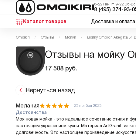
8–22 Пн-Пт, 9–22 Сб-Вс
8 (495) 374-93-0
Каталог товаров
Доставка и оплата
Omoikiri
Отзывы
Мойки
мойку Omoikiri Akegata 51 
Отзывы на мойку Om
17 588
руб.
Вернуться назад
Мелания
23 ноября 2023
Достоинства
Моя новая мойка - это идеальное сочетание стиля и фу
настоящим украшением кухни. Материал ArtGranit, из ко
долговечность. Это настоящее произведение искусства