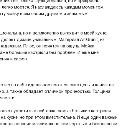
мойка не только функциональна, но и прекрасно
 и легко моется. Я наслаждаюсь каждым моментом,
эту мойку всем своим друзьям и знакомым!
циональна, но и великолепно выглядит в моей кухне.
делает дизайн уникальным. Материал ArtGranit, из
 надежным. Плюс, он приятен на ощупь. Мойка
даже большие кастрюли без проблем. И еще мне
ения и сифон.
четает в себе идеальное соотношение цены и качества.
нно, а также обладает отличной прочностью. Толщина
чности.
зволяет уместить в ней даже самые большие кастрюли.
на кухне, но при этом вместительна. И еще один важный
ее использование максимально комфортным и безопасным.