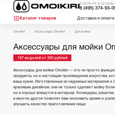
8–22 Пн-Пт, 9–22 Сб-Вс
8 (495) 374-93-0
Каталог товаров
Доставка и оплата
Omoikiri
Аксессуары Omoikiri
Для мойки
Аксессуары для мойки Omo
197
моделей
от
200
рублей
Аксессуары для мойки Omoikiri — это не просто функц
предметы, но и настоящие произведения искусства, ко
вашу кухню. Изготовленные из надежных материалов и
красивым дизайном, они не только сделают мойку боле
но и хорошо впишутся в интерьер. Коландеры, решетки
и многое другое позволят вам экономить время и усили
улучшить качество приготовления пищи.