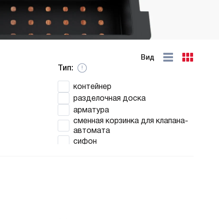
Вид
Тип:
контейнер
разделочная доска
арматура
сменная корзинка для клапана-
автомата
сифон
пластиковое кольцо с резьбой
оборачиваемое съемное крыло
подставка-сушка
перелив
держатель для губки
корзина для сушки
вставка-держатель