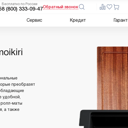
Бесплатно по России
Обратный звонок
5
8 (800) 333-09-47
Сервис
Кредит
Гарант
ikiri
иональные
торые преобразят
 обладающие
е удобной,
, ролл-маты
я, а также