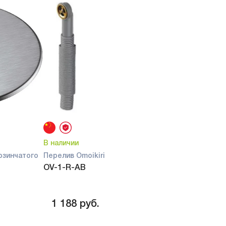
моющее средство
ролл-мат
коландер
держатель для досок
решетка для стоп-вентиля
декоративный элемент для
корзинчатого вентиля
встраиваемая сушка для
посуды
мельница электрическая
переходник
В наличии
рзинчатого
Перелив Omoikiri
OV-1-R-AB
1 188
руб.