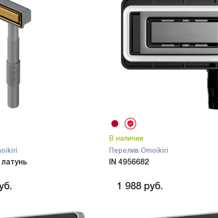
В наличии
ikiri
Перелив Omoikiri
 латунь
IN 4956682
уб.
1 988
руб.