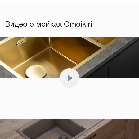
Страны производства Omoikiri — Япония, Россия, Турция
и Италия. Мойки для кухни изготавливаются в Японии,
Турции, России. Смесители создаются на передовых
заводах Японии и Китая, а измельчители в Италии и Китае.
Фильтры для воды производятся в России, а дозаторы
в Японии. Эти продукты соответствуют высоким
стандартам качества и безопасности, что делает
их надежным и долговечным выбором для вашей кухни
и дома.
Видео о мойках Omoikiri