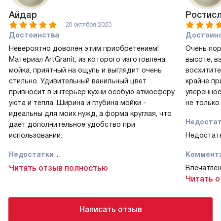
Айдар
Ростис
20 октября 2023
Достоинства
Достоин
Невероятно доволен этим приобретением!
Очень пор
Материал ArtGranit, из которого изготовлена
высоте, в
мойка, приятный на ощупь и выглядит очень
восхитите
стильно. Удивительный ванильный цвет
крайне пр
привносит в интерьер кухни особую атмосферу
увереннос
уюта и тепла. Ширина и глубина мойки -
не только
идеальны для моих нужд, а форма круглая, что
Недоста
дает дополнительное удобство при
использовании.
Недостатк
Недостатки
Коммент
Абсолютно никаких недостатков не
Читать отзыв полностью
Впечатлен
обнаружено!
только по
Читать 
вписывает
Комментарий
ванильном
Написать отзыв
При выборе мойки для кухни, я обратил
глубина м