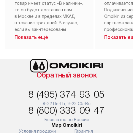
Бесплатная
Бесплатна
доставка
установка
При заказе сантехники Omoikiri,
Приборы с о
мы рекомендуем обсудить
могут быть б
с нашим менеджером наиболее
подключены 
удобное для вас время
коммуникация
доставки и предпочтительный
однако стои
метод оплаты. Если выбранный
мастера за 
товар имеет статус «В наличии»,
оплачивается
то он будет доставлен вам
Подключение
в Москве и в пределах МКАД
Omoikiri из с
в течение трех дней. В случае,
партнера за
если вы заинтересованы
профессиона
в товаре, который доступен
Наш сервис п
Показать ещё
Показать е
«Под заказ», необходимо
гарантию 1 г
обсудить возможность его
работы и исп
приобретения с нашим
материалы. 