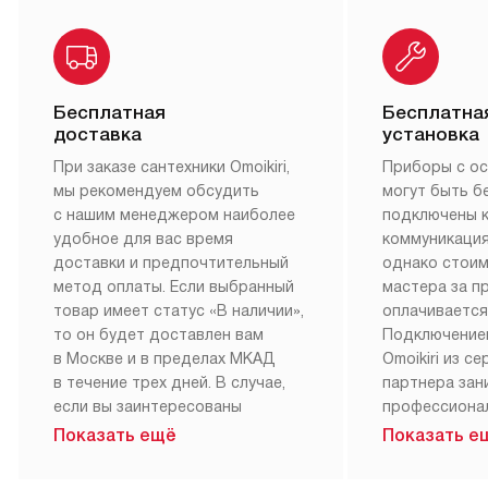
Бесплатная
Бесплатна
доставка
установка
При заказе сантехники Omoikiri,
Приборы с о
мы рекомендуем обсудить
могут быть б
с нашим менеджером наиболее
подключены 
удобное для вас время
коммуникация
доставки и предпочтительный
однако стои
метод оплаты. Если выбранный
мастера за 
товар имеет статус «В наличии»,
оплачивается
то он будет доставлен вам
Подключение
в Москве и в пределах МКАД
Omoikiri из с
в течение трех дней. В случае,
партнера за
если вы заинтересованы
профессиона
в товаре, который доступен
Наш сервис п
Показать ещё
Показать е
«Под заказ», необходимо
гарантию 1 г
обсудить возможность его
работы и исп