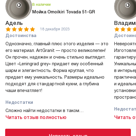
В наличии
Мойка Omoikiri Tovada 51-GR
Адель
Владим
18 декабря 2023
Достоинства
Достоин
Однозначно, главный плюс этого изделия — это
Невероятн
его материал. ArtGranit — просто великолепен!
Изготовле
Он прочен, надежен и очень стильно выглядит.
гарантиру
Цвет «Leningrad grey» придает ему особенный
Уникальны
шарм и элегантность. Форма круглая, что
в интерье
придает ему уникальность. Размеры идеально
практична
подходят для стандартной кухни, а глубина
и идеальн
чаши впечатляет!
установки
пространс
Недостатки
Недоста
Сложно найти недостатки в таком
качественном изделии!
Читать отзыв полностью
Я не обна
Читать 
Комментарий
Коммент