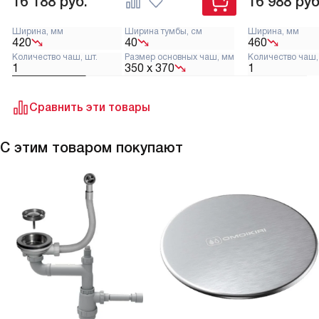
16 188
руб.
16 988
руб
8 лет! Это говорит о высоком качестве изделия
предостав
и надежности производителя.
В общем, я очень
подтверж
Ширина, мм
Ширина тумбы, см
Ширина, мм
420
40
460
доволен своим выбором. Эта мойка —
и надежн
Количество чаш, шт.
Размер основных чаш, мм
Количество чаш,
идеальное сочетание качества,
покупкой 
1
350 х 370
1
функциональности и стиля!
рекомендо
Сравнить эти товары
С этим товаром покупают