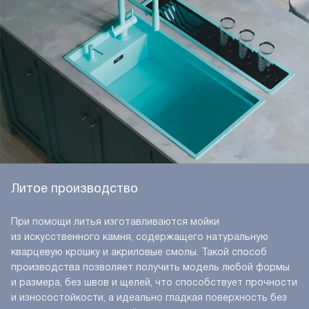
Литое производство
При помощи литья изготавливаются мойки
из искусственного камня, содержащего натуральную
кварцевую крошку и акриловые смолы. Такой способ
производства позволяет получить модель любой формы
и размера, без швов и щелей, что способствует прочности
и износостойкости, а идеально гладкая поверхность без