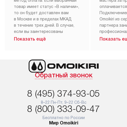
метод оплаты. Если выбранный
мастера за 
товар имеет статус «В наличии»,
оплачивается
то он будет доставлен вам
Подключение
в Москве и в пределах МКАД
Omoikiri из с
в течение трех дней. В случае,
партнера за
если вы заинтересованы
профессиона
в товаре, который доступен
Наш сервис п
Показать ещё
Показать е
«Под заказ», необходимо
гарантию 1 г
обсудить возможность его
работы и исп
приобретения с нашим
материалы. 
менеджером на сайте. Товары
установка, п
с особым лейблом
и регулярное
Обратный звонок
доставляются бесплатно
обеспечиваю
по Москве в пределах МКАД,
и эффективну
и при этом отдельная доставка
сантехники, 
8 (495) 374-93-05
аксессуаров не предусмотрена.
возможные с
и преждеврем
8–22 Пн-Пт, 9–22 Сб-Вс
Для доставки в другие регионы
8 (800) 333-09-47
мы используем услуги
Готовые комм
транспортной компании.
предполагают
Бесплатно по России
Мир Omoikiri
Уточняйте все условия доставки
от их категор