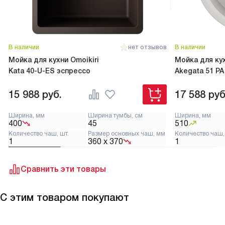
В наличии
нет отзывов
В наличии
Мойка для кухни Omoikiri
Мойка для кух
Kata 40-U-ES эспрессо
Akegata 51 PA
15 988
руб.
17 588
руб
Ширина, мм
Ширина тумбы, см
Ширина, мм
400
45
510
Количество чаш, шт.
Размер основных чаш, мм
Количество чаш,
1
360 х 370
1
Сравнить эти товары
С этим товаром покупают