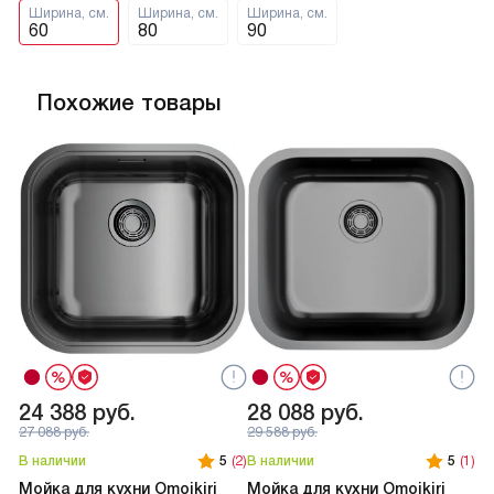
Ширина, см.
Ширина, см.
Ширина, см.
60
80
90
Похожие товары
24 388
руб.
28 088
руб.
2
27 088
руб.
29 588
руб.
В наличии
5
(2)
В наличии
5
(1)
В 
Мойка для кухни Omoikiri
Мойка для кухни Omoikiri
Мо