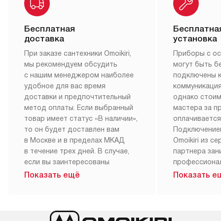
Бесплатная
Бесплатна
доставка
установка
При заказе сантехники Omoikiri,
Приборы с о
мы рекомендуем обсудить
могут быть б
с нашим менеджером наиболее
подключены 
удобное для вас время
коммуникация
доставки и предпочтительный
однако стои
метод оплаты. Если выбранный
мастера за 
товар имеет статус «В наличии»,
оплачивается
то он будет доставлен вам
Подключение
в Москве и в пределах МКАД
Omoikiri из с
в течение трех дней. В случае,
партнера за
если вы заинтересованы
профессиона
в товаре, который доступен
Наш сервис п
Показать ещё
Показать е
«Под заказ», необходимо
гарантию 1 г
обсудить возможность его
работы и исп
приобретения с нашим
материалы. 
менеджером на сайте. Товары
установка, п