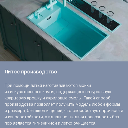
Литое производство
При помощи литья изготавливаются мойки
из искусственного камня, содержащего натуральную
кварцевую крошку и акриловые смолы. Такой способ
производства позволяет получить модель любой формы
и размера, без швов и щелей, что способствует прочности
и износостойкости, а идеально гладкая поверхность без
пор является гигиеничной и легко очищается.