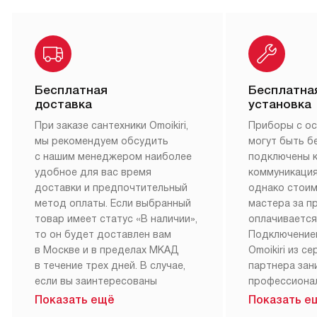
Бесплатная
Бесплатна
доставка
установка
При заказе сантехники Omoikiri,
Приборы с о
мы рекомендуем обсудить
могут быть б
с нашим менеджером наиболее
подключены 
удобное для вас время
коммуникация
доставки и предпочтительный
однако стои
метод оплаты. Если выбранный
мастера за 
товар имеет статус «В наличии»,
оплачивается
то он будет доставлен вам
Подключение
в Москве и в пределах МКАД
Omoikiri из с
в течение трех дней. В случае,
партнера за
если вы заинтересованы
профессиона
в товаре, который доступен
Наш сервис п
Показать ещё
Показать е
«Под заказ», необходимо
гарантию 1 г