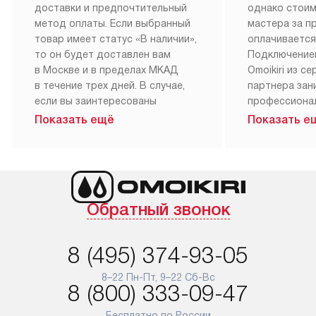
доставки и предпочтительный
однако стои
метод оплаты. Если выбранный
мастера за 
товар имеет статус «В наличии»,
оплачивается
то он будет доставлен вам
Подключение
в Москве и в пределах МКАД
Omoikiri из с
в течение трех дней. В случае,
партнера за
если вы заинтересованы
профессиона
в товаре, который доступен
Наш сервис п
Показать ещё
Показать е
«Под заказ», необходимо
гарантию 1 г
обсудить возможность его
работы и исп
приобретения с нашим
материалы. 
менеджером на сайте. Товары
установка, п
с особым лейблом
и регулярное
Обратный звонок
доставляются бесплатно
обеспечиваю
по Москве в пределах МКАД,
и эффективну
и при этом отдельная доставка
сантехники, 
8 (495) 374-93-05
аксессуаров не предусмотрена.
возможные с
и преждеврем
8–22 Пн-Пт, 9–22 Сб-Вс
Для доставки в другие регионы
8 (800) 333-09-47
мы используем услуги
Готовые комм
транспортной компании.
предполагают
Бесплатно по России