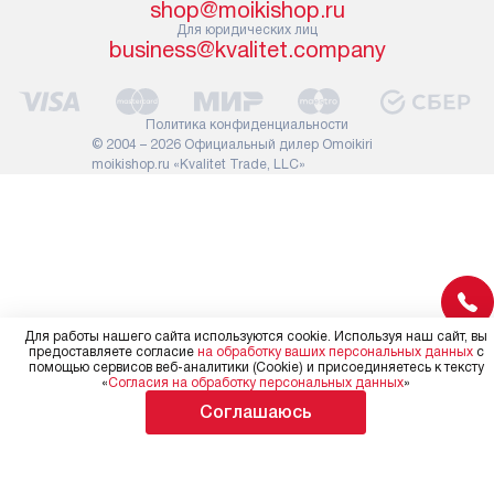
shop@moikishop.ru
сотрудники транспортной
работы: прок
Для юридических лиц
службы не имеют права
коммуникаций
business@kvalitet.company
демонтировать дверцы, ручки
расходных ма
или другие выступающие
требуется вы
элементы, так как это может
специфически
Политика конфиденциальности
повлиять на гарантийное
повышенной 
© 2004 – 2026 Официальный дилер Omoikiri
обслуживание в будущем.
moikishop.ru «Kvalitet Trade, LLC»
стоимость ус
Поэтому, перед размещением
на 30%.
заказа, удостоверьтесь, что
вы сможете без проблем
переместить прибор в желаемое
место установки, учитывая его
размеры в упаковке или без нее.
Для работы нашего сайта используются cookie. Используя наш сайт, вы
предоставляете согласие
на обработку ваших персональных данных
с
помощью сервисов веб-аналитики (Cookie) и присоединяетесь к тексту
«
Согласия на обработку персональных данных
»
Соглашаюсь