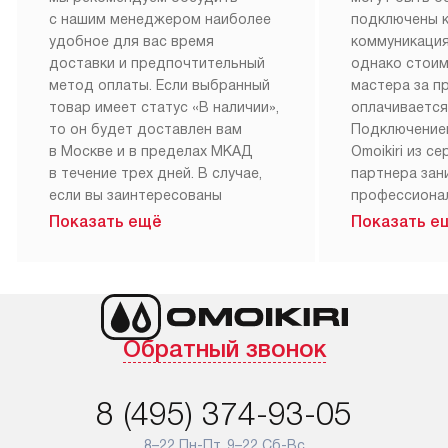
с нашим менеджером наиболее
подключены 
удобное для вас время
коммуникация
доставки и предпочтительный
однако стои
метод оплаты. Если выбранный
мастера за 
товар имеет статус «В наличии»,
оплачивается
то он будет доставлен вам
Подключение
в Москве и в пределах МКАД
Omoikiri из с
в течение трех дней. В случае,
партнера за
если вы заинтересованы
профессиона
в товаре, который доступен
Наш сервис п
Показать ещё
Показать е
«Под заказ», необходимо
гарантию 1 г
обсудить возможность его
работы и исп
приобретения с нашим
материалы. 
менеджером на сайте. Товары
установка, п
с особым лейблом
и регулярное
Обратный звонок
доставляются бесплатно
обеспечиваю
по Москве в пределах МКАД,
и эффективну
и при этом отдельная доставка
сантехники, 
8 (495) 374-93-05
аксессуаров не предусмотрена.
возможные с
и преждеврем
8–22 Пн-Пт, 9–22 Сб-Вс