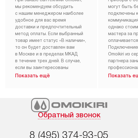
мы рекомендуем обсудить
могут быть б
с нашим менеджером наиболее
подключены 
удобное для вас время
коммуникация
доставки и предпочтительный
однако стои
метод оплаты. Если выбранный
мастера за 
товар имеет статус «В наличии»,
оплачивается
то он будет доставлен вам
Подключение
в Москве и в пределах МКАД
Omoikiri из с
в течение трех дней. В случае,
партнера за
если вы заинтересованы
профессиона
в товаре, который доступен
Наш сервис п
Показать ещё
Показать е
«Под заказ», необходимо
гарантию 1 г
обсудить возможность его
работы и исп
приобретения с нашим
материалы. 
менеджером на сайте. Товары
установка, п
с особым лейблом
и регулярное
Обратный звонок
доставляются бесплатно
обеспечиваю
по Москве в пределах МКАД,
и эффективну
и при этом отдельная доставка
сантехники, 
8 (495) 374-93-05
аксессуаров не предусмотрена.
возможные с