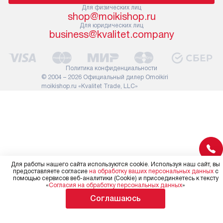
проходу через дверной проем,
Для физических лиц
не включают
shop@moikishop.ru
сотрудники транспортной
работы: прок
Для юридических лиц
службы не имеют права
коммуникаций
business@kvalitet.company
демонтировать дверцы, ручки
расходных ма
или другие выступающие
требуется вы
элементы, так как это может
специфически
Политика конфиденциальности
повлиять на гарантийное
повышенной 
© 2004 – 2026 Официальный дилер Omoikiri
обслуживание в будущем.
moikishop.ru «Kvalitet Trade, LLC»
стоимость ус
Поэтому, перед размещением
на 30%.
заказа, удостоверьтесь, что
вы сможете без проблем
переместить прибор в желаемое
место установки, учитывая его
размеры в упаковке или без нее.
Для работы нашего сайта используются cookie. Используя наш сайт, вы
предоставляете согласие
на обработку ваших персональных данных
с
помощью сервисов веб-аналитики (Cookie) и присоединяетесь к тексту
«
Согласия на обработку персональных данных
»
Соглашаюсь