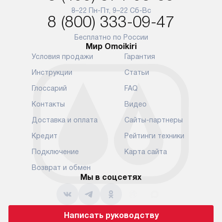
и преждеврем
8–22 Пн-Пт, 9–22 Сб-Вс
Для доставки в другие регионы
8 (800) 333-09-47
мы используем услуги
Готовые комм
транспортной компании.
предполагают
Бесплатно по России
Мир Omoikiri
Уточняйте все условия доставки
от их категор
Условия продажи
Гарантия
у нашего менеджера при
установленно
оформлении заказа.
к водопровод
Инструкции
Статьи
точке для сл
В установленный день наша
Глоссарий
FAQ
установка вк
служба доставки привезет
следующие эт
Контакты
Видео
упакованный прибор прямо
транспортиро
Доставка и оплата
Сайты-партнеры
к вашей двери или до прихожей.
разблокировк
Если вам необходимо
необходимост
Кредит
Рейтинги техники
переместить прибор к месту его
отдельных ко
Подключение
Карта сайта
установки, пожалуйста,
сантехники в
предварительно обсудите это
на заданное 
Возврат и обмен
с нашим менеджером. Эта
Мы в соцсетях
по уровню, п
дополнительная услуга
к существующ
подлежит оплате. Важно
первый запус
помнить, что если размеры
по правилам 
Написать руководству
прибора не позволяют его
В стандартну