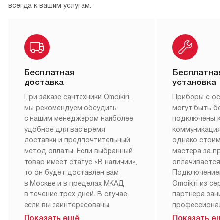
всегда к вашим услугам.
Бесплатная
Бесплатна
доставка
установка
При заказе сантехники Omoikiri,
Приборы с о
мы рекомендуем обсудить
могут быть б
с нашим менеджером наиболее
подключены 
удобное для вас время
коммуникация
доставки и предпочтительный
однако стои
метод оплаты. Если выбранный
мастера за 
товар имеет статус «В наличии»,
оплачивается
то он будет доставлен вам
Подключение
в Москве и в пределах МКАД
Omoikiri из с
в течение трех дней. В случае,
партнера за
если вы заинтересованы
профессиона
в товаре, который доступен
Наш сервис п
Показать ещё
Показать е