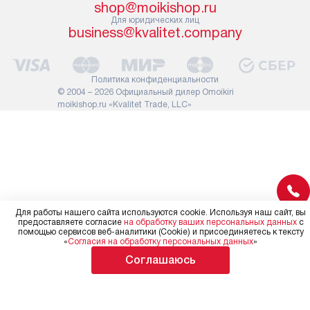
shop@moikishop.ru
сотрудники транспортной
работы: прок
Для юридических лиц
службы не имеют права
коммуникаций
business@kvalitet.company
демонтировать дверцы, ручки
расходных ма
или другие выступающие
требуется вы
элементы, так как это может
специфически
Политика конфиденциальности
повлиять на гарантийное
повышенной 
© 2004 – 2026 Официальный дилер Omoikiri
обслуживание в будущем.
moikishop.ru «Kvalitet Trade, LLC»
стоимость ус
Поэтому, перед размещением
на 30%.
заказа, удостоверьтесь, что
вы сможете без проблем
переместить прибор в желаемое
место установки, учитывая его
размеры в упаковке или без нее.
Для работы нашего сайта используются cookie. Используя наш сайт, вы
предоставляете согласие
на обработку ваших персональных данных
с
помощью сервисов веб-аналитики (Cookie) и присоединяетесь к тексту
«
Согласия на обработку персональных данных
»
Соглашаюсь