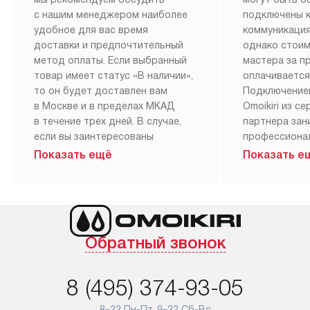
с нашим менеджером наиболее
подключены 
удобное для вас время
коммуникация
доставки и предпочтительный
однако стои
метод оплаты. Если выбранный
мастера за 
товар имеет статус «В наличии»,
оплачивается
то он будет доставлен вам
Подключение
в Москве и в пределах МКАД
Omoikiri из с
в течение трех дней. В случае,
партнера за
если вы заинтересованы
профессиона
в товаре, который доступен
Наш сервис п
Показать ещё
Показать е
«Под заказ», необходимо
гарантию 1 г
обсудить возможность его
работы и исп
приобретения с нашим
материалы. 
менеджером на сайте. Товары
установка, п
с особым лейблом
и регулярное
Обратный звонок
доставляются бесплатно
обеспечиваю
по Москве в пределах МКАД,
и эффективну
и при этом отдельная доставка
сантехники, 
8 (495) 374-93-05
аксессуаров не предусмотрена.
возможные с
и преждеврем
8–22 Пн-Пт, 9–22 Сб-Вс