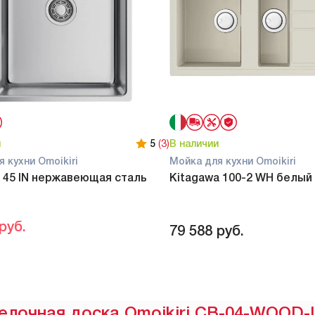
и
5
(3)
В наличии
 кухни Omoikiri
Мойка для кухни Omoikiri
 45 IN нержавеющая сталь
Kitagawa 100-2 WH белый
руб.
79 588
руб.
елочная доска Omoikiri CB-04-WOOD-