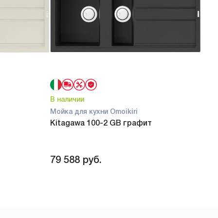
В наличии
В на
Мойка для кухни Omoikiri
Мойк
Kitagawa 100-2 GB графит
Kita
79 588
руб.
79 
L