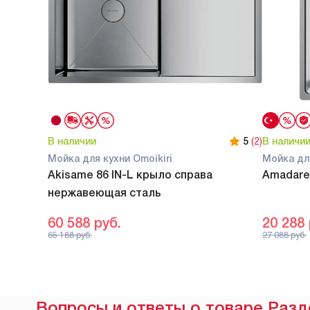
В наличии
5
(2)
В наличи
Мойка для кухни Omoikiri
Мойка для
Akisame 86 IN-L крыло справа
Amadare
нержавеющая сталь
60 588
руб.
20 288
65 188
руб.
27 088
руб.
Вопросы и ответы о товаре Разд