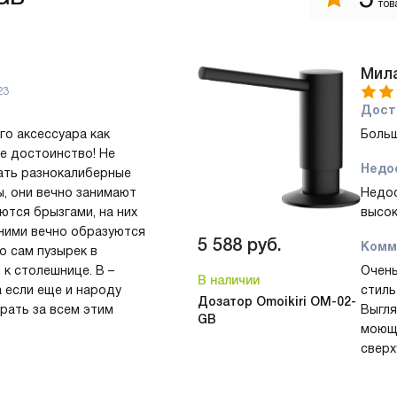
тов
Мил
23
Дост
о аксессуара как
Больш
е достоинство! Не
Недо
ать разнокалиберные
ы, они вечно занимают
Недос
ются брызгами, на них
высок
 ними вечно образуются
5 588
руб.
Комм
о сам пузырек в
 к столешнице. В –
Очень
В наличии
а если еще и народу
стиль
Дозатор Omoikiri OM-02-
ирать за всем этим
Выгля
GB
. Дозатор – это
моюще
ь, которая решает все
сверх
позволяет увеличить
соеди
 может украшать собой
трубо