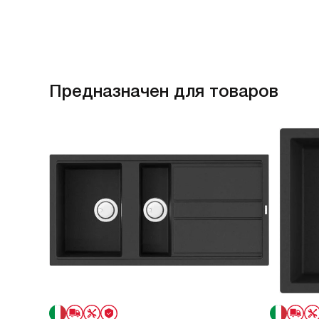
это место на кухне. Дозат
простой в использовании,
резервуара позволяет нал
жидкости. Если жидкое ср
бы его разбавить водой в
он из прочного и тяжелого
Предназначен для товаров
тяжеленький, устойчивый.
аккуратно, нажатие плавн
тугое, но и не расхлябанно
основании не подтекает. 
нашей мойкой Омойкири п
Недостатки
Лично у нашего дозатора 
не обнаружил, хотя читал,
подтекать в местах соеди
– либо это производствен
руки растут не из того ме
неправильно.
Комментарий