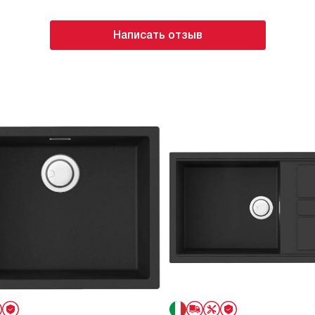
ор легкий в уходе и
моюще
 емкость этого
Написать отзыв
ить туда 500 мл
едство густое, то нужно
 пропорции 1:1. Сделан
 металла латунь,
 Дозирует жидкость
ое, комфортное, не
е, ничего не заедает, в
Смотрится в комплекте с
росто прекрасно!
я никаких недостатков
 что у кого то может
нений. Тут два варианта
ный брак либо у кого то
ста и установлен он