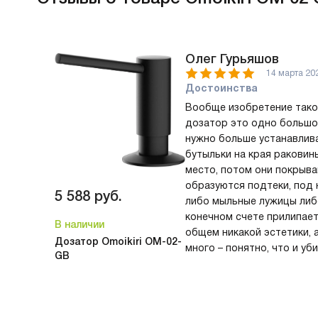
Олег Гурьяшов
14 марта 20
Достоинства
Вообще изобретение таког
дозатор это одно большо
нужно больше устанавлив
бутыльки на края раковин
место, потом они покрыва
образуются подтеки, под
5 588
руб.
либо мыльные лужицы либ
конечном счете прилипает
В наличии
общем никакой эстетики, 
Дозатор Omoikiri OM-02-
много – понятно, что и уб
GB
безобразием не успеваешь
практичная и удобная вещ
эти проблемы, к тому же 
функционал моек, а еще и