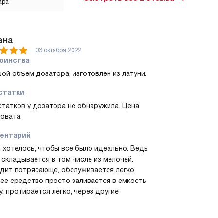
ара
ана
03 октября 2022
оинства
ой объем дозатора, изготовлен из латуни.
статки
татков у дозатора не обнаружила. Цена
овата.
ентарий
 хотелось, чтобы все было идеально. Ведь
 складывается в том числе из мелочей.
дит потрясающе, обслуживается легко,
е средство просто заливается в емкость
у. протирается легко, через другие
нения средство не выходит, только через
чку. Больше никаких отдельных бутылок для