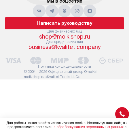
Мы в соцсетях
по уровню, п
дополнительная услуга
к существующ
подлежит оплате. Важно
первый запус
помнить, что если размеры
по правилам 
Написать руководству
прибора не позволяют его
В стандартну
проходу через дверной проем,
Для физических лиц
не включают
shop@moikishop.ru
сотрудники транспортной
работы: прок
Для юридических лиц
службы не имеют права
коммуникаций
business@kvalitet.company
демонтировать дверцы, ручки
расходных ма
или другие выступающие
требуется вы
элементы, так как это может
специфически
Политика конфиденциальности
повлиять на гарантийное
повышенной 
© 2004 – 2026 Официальный дилер Omoikiri
обслуживание в будущем.
moikishop.ru «Kvalitet Trade, LLC»
стоимость ус
Поэтому, перед размещением
на 30%.
заказа, удостоверьтесь, что
вы сможете без проблем
переместить прибор в желаемое
место установки, учитывая его
размеры в упаковке или без нее.
Для работы нашего сайта используются cookie. Используя наш сайт, вы
предоставляете согласие
на обработку ваших персональных данных
с