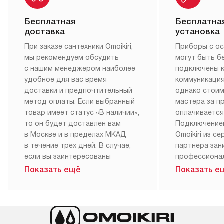
Бесплатная
Бесплатна
доставка
установка
При заказе сантехники Omoikiri,
Приборы с о
мы рекомендуем обсудить
могут быть б
с нашим менеджером наиболее
подключены 
удобное для вас время
коммуникация
доставки и предпочтительный
однако стои
метод оплаты. Если выбранный
мастера за 
товар имеет статус «В наличии»,
оплачивается
то он будет доставлен вам
Подключение
в Москве и в пределах МКАД
Omoikiri из с
в течение трех дней. В случае,
партнера за
если вы заинтересованы
профессиона
в товаре, который доступен
Наш сервис п
Показать ещё
Показать е
«Под заказ», необходимо
гарантию 1 г
обсудить возможность его
работы и исп
приобретения с нашим
материалы. 
менеджером на сайте. Товары
установка, п
с особым лейблом
и регулярное