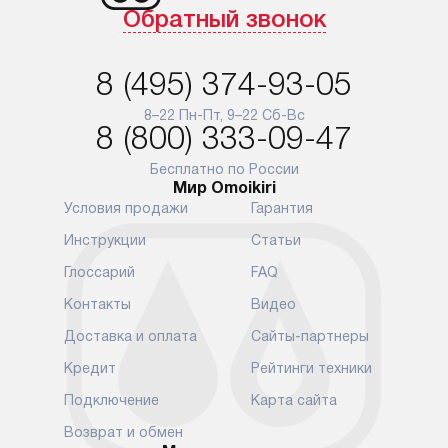
Обратный звонок
доставляются бесплатно
обеспечиваю
по Москве в пределах МКАД,
и эффективну
и при этом отдельная доставка
сантехники, 
8 (495) 374-93-05
аксессуаров не предусмотрена.
возможные с
и преждеврем
8–22 Пн-Пт, 9–22 Сб-Вс
Для доставки в другие регионы
8 (800) 333-09-47
мы используем услуги
Готовые комм
транспортной компании.
предполагают
Бесплатно по России
Мир Omoikiri
Уточняйте все условия доставки
от их категор
Условия продажи
Гарантия
у нашего менеджера при
установленно
оформлении заказа.
к водопровод
Инструкции
Статьи
точке для сл
В установленный день наша
Глоссарий
FAQ
установка вк
служба доставки привезет
следующие эт
Контакты
Видео
упакованный прибор прямо
транспортиро
Доставка и оплата
Сайты-партнеры
к вашей двери или до прихожей.
разблокировк
Если вам необходимо
необходимост
Кредит
Рейтинги техники
переместить прибор к месту его
отдельных ко
Подключение
Карта сайта
установки, пожалуйста,
сантехники в
предварительно обсудите это
на заданное 
Возврат и обмен
с нашим менеджером. Эта