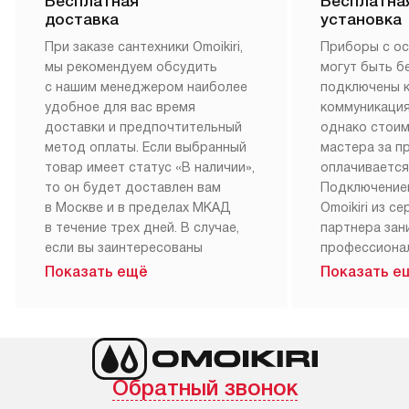
Бесплатная
Бесплатна
доставка
установка
При заказе сантехники Omoikiri,
Приборы с о
мы рекомендуем обсудить
могут быть б
с нашим менеджером наиболее
подключены 
удобное для вас время
коммуникация
доставки и предпочтительный
однако стои
метод оплаты. Если выбранный
мастера за 
товар имеет статус «В наличии»,
оплачивается
то он будет доставлен вам
Подключение
в Москве и в пределах МКАД
Omoikiri из с
в течение трех дней. В случае,
партнера за
если вы заинтересованы
профессиона
в товаре, который доступен
Наш сервис п
Показать ещё
Показать е
«Под заказ», необходимо
гарантию 1 г
обсудить возможность его
работы и исп
приобретения с нашим
материалы. 
менеджером на сайте. Товары
установка, п
с особым лейблом
и регулярное
Обратный звонок
доставляются бесплатно
обеспечиваю
по Москве в пределах МКАД,
и эффективну