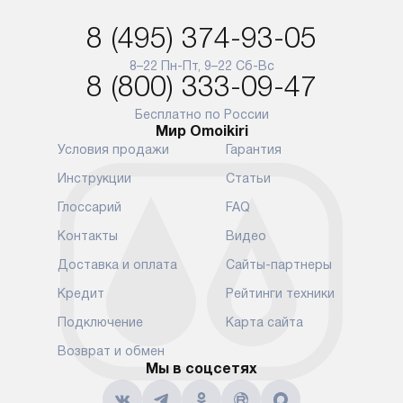
и при этом отдельная доставка
сантехники, 
8 (495) 374-93-05
аксессуаров не предусмотрена.
возможные с
и преждеврем
8–22 Пн-Пт, 9–22 Сб-Вс
Для доставки в другие регионы
8 (800) 333-09-47
мы используем услуги
Готовые комм
транспортной компании.
предполагают
Бесплатно по России
Мир Omoikiri
Уточняйте все условия доставки
от их категор
Условия продажи
Гарантия
у нашего менеджера при
установленно
оформлении заказа.
к водопровод
Инструкции
Статьи
точке для сл
В установленный день наша
Глоссарий
FAQ
установка вк
служба доставки привезет
следующие эт
Контакты
Видео
упакованный прибор прямо
транспортиро
Доставка и оплата
Сайты-партнеры
к вашей двери или до прихожей.
разблокировк
Если вам необходимо
необходимост
Кредит
Рейтинги техники
переместить прибор к месту его
отдельных ко
Подключение
Карта сайта
установки, пожалуйста,
сантехники в
предварительно обсудите это
на заданное 
Возврат и обмен
с нашим менеджером. Эта
Мы в соцсетях
по уровню, п
дополнительная услуга
к существующ