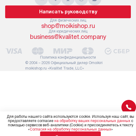
подлежит оплате. Важно
первый запус
помнить, что если размеры
по правилам 
Написать руководству
прибора не позволяют его
В стандартну
проходу через дверной проем,
Для физических лиц
не включают
shop@moikishop.ru
сотрудники транспортной
работы: прок
Для юридических лиц
службы не имеют права
коммуникаций
business@kvalitet.company
демонтировать дверцы, ручки
расходных ма
или другие выступающие
требуется вы
элементы, так как это может
специфически
Политика конфиденциальности
повлиять на гарантийное
повышенной 
© 2004 – 2026 Официальный дилер Omoikiri
обслуживание в будущем.
moikishop.ru «Kvalitet Trade, LLC»
стоимость ус
Поэтому, перед размещением
на 30%.
заказа, удостоверьтесь, что
вы сможете без проблем
переместить прибор в желаемое
место установки, учитывая его
размеры в упаковке или без нее.
Для работы нашего сайта используются cookie. Используя наш сайт, вы
предоставляете согласие
на обработку ваших персональных данных
с
помощью сервисов веб-аналитики (Cookie) и присоединяетесь к тексту
«
Согласия на обработку персональных данных
»