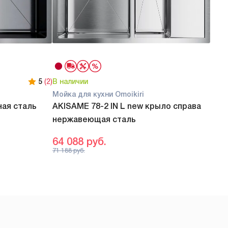
5
(2)
В наличии
В на
Мойка для кухни Omoikiri
Мойк
ая сталь
AKISAME 78-2 IN L new крыло справа
AKI
нержавеющая сталь
све
64 088
руб.
74 
71 188
руб.
83 08