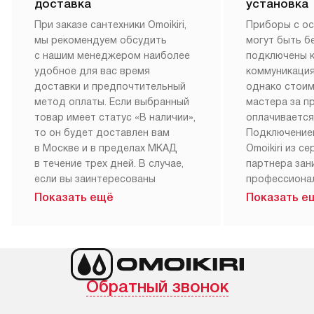
доставка
установка
При заказе сантехники Omoikiri,
Приборы с о
мы рекомендуем обсудить
могут быть б
с нашим менеджером наиболее
подключены 
удобное для вас время
коммуникация
доставки и предпочтительный
однако стои
метод оплаты. Если выбранный
мастера за 
товар имеет статус «В наличии»,
оплачивается
то он будет доставлен вам
Подключение
в Москве и в пределах МКАД
Omoikiri из с
в течение трех дней. В случае,
партнера за
если вы заинтересованы
профессиона
в товаре, который доступен
Наш сервис п
Показать ещё
Показать е
«Под заказ», необходимо
гарантию 1 г
обсудить возможность его
работы и исп
приобретения с нашим
материалы. 
менеджером на сайте. Товары
установка, п
с особым лейблом
и регулярное
Обратный звонок
доставляются бесплатно
обеспечиваю
по Москве в пределах МКАД,
и эффективну