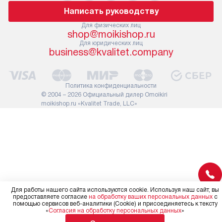
помнить, что если размеры
по правилам 
Написать руководству
прибора не позволяют его
В стандартну
проходу через дверной проем,
Для физических лиц
не включают
shop@moikishop.ru
сотрудники транспортной
работы: прок
Для юридических лиц
службы не имеют права
коммуникаций
business@kvalitet.company
демонтировать дверцы, ручки
расходных ма
или другие выступающие
требуется вы
элементы, так как это может
специфически
Политика конфиденциальности
повлиять на гарантийное
повышенной 
© 2004 – 2026 Официальный дилер Omoikiri
обслуживание в будущем.
moikishop.ru «Kvalitet Trade, LLC»
стоимость ус
Поэтому, перед размещением
на 30%.
заказа, удостоверьтесь, что
вы сможете без проблем
переместить прибор в желаемое
место установки, учитывая его
размеры в упаковке или без нее.
Для работы нашего сайта используются cookie. Используя наш сайт, вы
предоставляете согласие
на обработку ваших персональных данных
с
помощью сервисов веб-аналитики (Cookie) и присоединяетесь к тексту
«
Согласия на обработку персональных данных
»