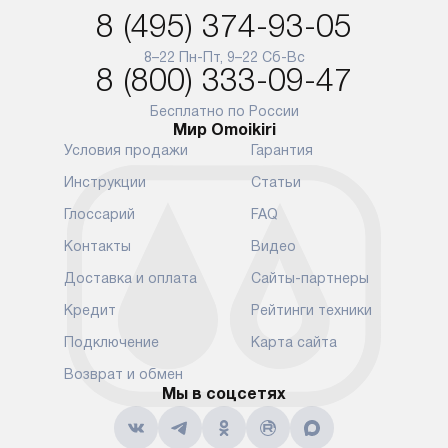
и при этом отдельная доставка
сантехники, 
8 (495) 374-93-05
аксессуаров не предусмотрена.
возможные с
и преждеврем
8–22 Пн-Пт, 9–22 Сб-Вс
Для доставки в другие регионы
8 (800) 333-09-47
мы используем услуги
Готовые комм
транспортной компании.
предполагают
Бесплатно по России
Мир Omoikiri
Уточняйте все условия доставки
от их категор
Условия продажи
Гарантия
у нашего менеджера при
установленно
оформлении заказа.
к водопровод
Инструкции
Статьи
точке для сл
В установленный день наша
Глоссарий
FAQ
установка вк
служба доставки привезет
следующие эт
Контакты
Видео
упакованный прибор прямо
транспортиро
Доставка и оплата
Сайты-партнеры
к вашей двери или до прихожей.
разблокировк
Если вам необходимо
необходимост
Кредит
Рейтинги техники
переместить прибор к месту его
отдельных ко
Подключение
Карта сайта
установки, пожалуйста,
сантехники в
предварительно обсудите это
на заданное 
Возврат и обмен
с нашим менеджером. Эта
Мы в соцсетях
по уровню, п
дополнительная услуга
к существующ
подлежит оплате. Важно
первый запус