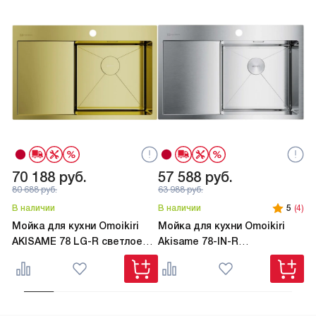
70 188
руб.
57 588
руб.
7
80 688
руб.
63 988
руб.
80
В наличии
В наличии
5
(4)
В 
Мойка для кухни Omoikiri
Мойка для кухни Omoikiri
Мо
AKISAME 78 LG-R светлое
Akisame 78-IN-R
AK
золото
нержавеющая сталь
ст