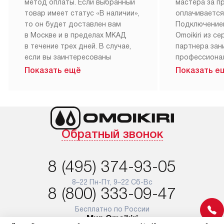
метод оплаты. Если выбранный
мастера за 
товар имеет статус «В наличии»,
оплачивается
то он будет доставлен вам
Подключение
в Москве и в пределах МКАД
Omoikiri из с
в течение трех дней. В случае,
партнера за
если вы заинтересованы
профессиона
в товаре, который доступен
Наш сервис п
Показать ещё
Показать е
«Под заказ», необходимо
гарантию 1 г
обсудить возможность его
работы и исп
приобретения с нашим
материалы. 
менеджером на сайте. Товары
установка, п
с особым лейблом
и регулярное
Обратный звонок
доставляются бесплатно
обеспечиваю
по Москве в пределах МКАД,
и эффективну
и при этом отдельная доставка
сантехники, 
8 (495) 374-93-05
аксессуаров не предусмотрена.
возможные с
и преждеврем
8–22 Пн-Пт, 9–22 Сб-Вс
Для доставки в другие регионы
8 (800) 333-09-47
мы используем услуги
Готовые комм
транспортной компании.
предполагают
Бесплатно по России
Мир Omoikiri
Уточняйте все условия доставки
от их категор