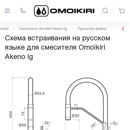
ители
Смеситель Omoikiri Akeno lg
Просмотр файла
Схема встраивания на русском
языке для смесителя Omoikiri
Akeno lg