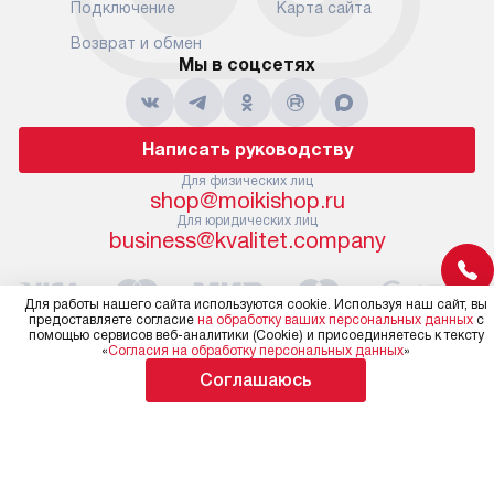
Подключение
Карта сайта
Возврат и обмен
Мы в соцсетях
Написать руководству
Для физических лиц
shop@moikishop.ru
Для юридических лиц
business@kvalitet.company
Для работы нашего сайта используются cookie. Используя наш сайт, вы
Политика конфиденциальности
предоставляете согласие
на обработку ваших персональных данных
с
помощью сервисов веб-аналитики (Cookie) и присоединяетесь к тексту
© 2004 – 2026 Официальный дилер Omoikiri
«
Согласия на обработку персональных данных
»
moikishop.ru «Kvalitet Trade, LLC»
Соглашаюсь