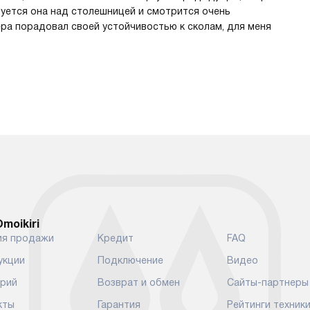
уется она над столешницей и смотрится очень
ера порадовал своей устойчивостью к сколам, для меня
moikiri
ия продажи
Кредит
FAQ
укции
Подключение
Видео
арий
Возврат и обмен
Сайты-партнеры
кты
Гарантия
Рейтинги техник