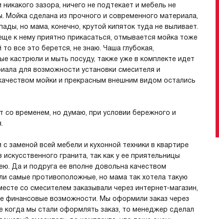
 никакого зазора, ничего не подтекает и мебель не
ы. Мойка сделана из прочного и современного материала,
ды, но мама, конечно, крутой кипяток туда не выливает.
 еще к нему приятно прикасаться, отмывается мойка тоже
 то все это берется, не знаю. Чаша глубокая,
е кастрюли и мыть посуду, также уже в комплекте идет
риала для возможности установки смесителя и
 качеством мойки и прекрасным внешним видом остались
т со временем, но думаю, при условии бережного и
.
с заменой всей мебели и кухонной техники в квартире
 искусственного гранита, так как у ее приятельницы
 ею. Да и подруга ее вполне довольна качеством
ыли самые противоположные, но мама так хотела такую
вместе со смесителем заказывали через интернет-магазин,
ые финансовые возможности. Мы оформили заказ через
ее когда мы стали оформлять заказ, то менеджер сделал