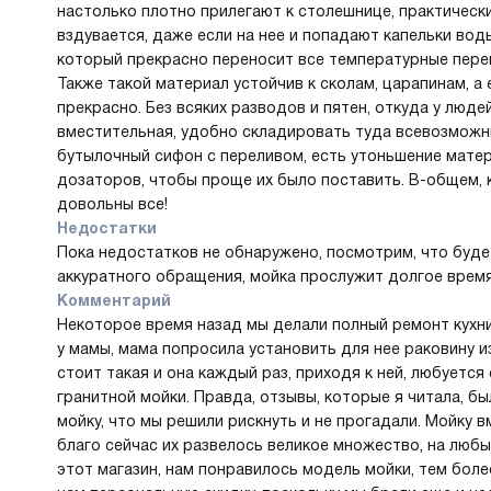
настолько плотно прилегают к столешнице, практически
вздувается, даже если на нее и попадают капельки вод
который прекрасно переносит все температурные перепа
Также такой материал устойчив к сколам, царапинам, а
прекрасно. Без всяких разводов и пятен, откуда у людей
вместительная, удобно складировать туда всевозможны
бутылочный сифон с переливом, есть утоньшение мате
дозаторов, чтобы проще их было поставить. В-общем,
довольны все!
Недостатки
Пока недостатков не обнаружено, посмотрим, что буде
аккуратного обращения, мойка прослужит долгое время
Комментарий
Некоторое время назад мы делали полный ремонт кухни 
у мамы, мама попросила установить для нее раковину из
стоит такая и она каждый раз, приходя к ней, любуется
гранитной мойки. Правда, отзывы, которые я читала, б
мойку, что мы решили рискнуть и не прогадали. Мойку 
благо сейчас их развелось великое множество, на люб
этот магазин, нам понравилось модель мойки, тем бол