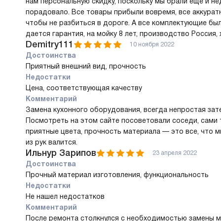
нам персональную скидку, поскольку мы брали еще и н
порадовало. Все товары прибыли вовремя, все аккурат
чтобы не разбиться в дороге. А все комплектующие бы
дается гарантия, на мойку 8 лет, производство Россия, 
Demitry111
10 ноября 2022
Достоинства
Приятный внешний вид, прочность
Недостатки
Цена, соответствующая качеству
Комментарий
Замена кухонного оборудования, всегда непростая зате
Посмотреть на этом сайте посоветовали соседи, сами 
приятные цвета, прочность материала — это все, что 
из рук валится.
Ильнур Зарипов
23 апреля 2022
Достоинства
Прочный материал изготовления, функциональность
Недостатки
Не нашел недостатков
Комментарий
После ремонта столкнулся с необходимостью замены мо