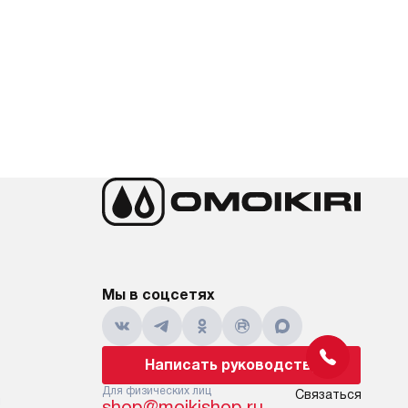
Мы в соцсетях
Написать руководству
Для физических лиц
Связаться
и
shop@moikishop.ru