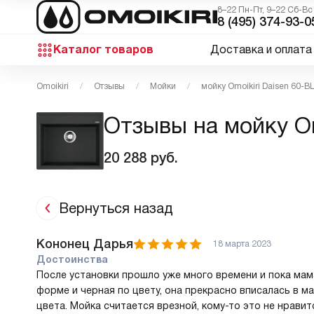
8–22 Пн-Пт, 9–22 Сб-Вс
8 (495) 374-93-0
Каталог товаров
Доставка и оплата
Omoikiri
Отзывы
Мойки
мойку Omoikiri Daisen 60-B
Отзывы на мойку Om
20 288
руб.
Вернуться назад
Кононец Дарья
18 марта 2023
Достоинства
После установки прошло уже много времени и пока мам
форме и черная по цвету, она прекрасно вписалась в 
цвета. Мойка считается врезной, кому-то это не нравитс