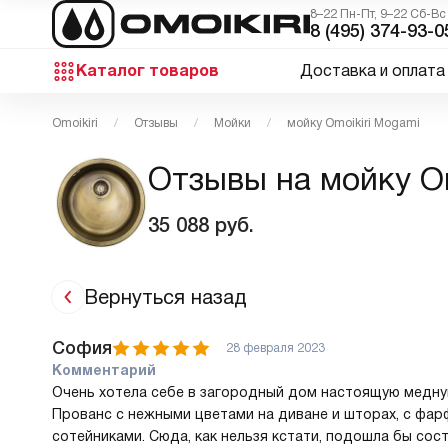
8–22 Пн-Пт, 9–22 Сб-Вс
8 (495) 374-93-0
Каталог товаров
Доставка и оплата
Omoikiri
Отзывы
Мойки
мойку Omoikiri Mogami
Отзывы на мойку Om
35 088
руб.
Вернуться назад
София
28 февраля 2023
Комментарий
Очень хотела себе в загородный дом настоящую медну
Прованс с нежными цветами на диване и шторах, с фар
сотейниками. Сюда, как нельзя кстати, подошла бы сос