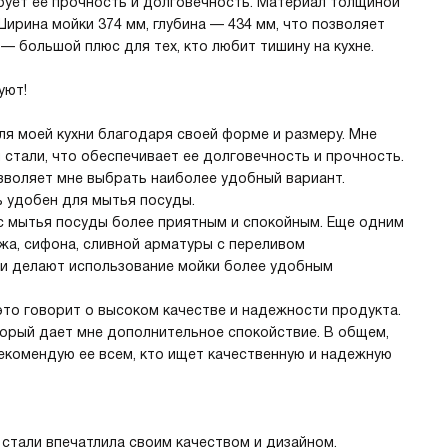
ирует ее прочность и долговечность. Материал толщиной
Ширина мойки 374 мм, глубина — 434 мм, что позволяет
— большой плюс для тех, кто любит тишину на кухне.
уют!
я моей кухни благодаря своей форме и размеру. Мне
 стали, что обеспечивает ее долговечность и прочность.
зволяет мне выбрать наиболее удобный вариант.
ь удобен для мытья посуды.
с мытья посуды более приятным и спокойным. Еще одним
жа, сифона, сливной арматуры с переливом
ли делают использование мойки более удобным
 это говорит о высоком качестве и надежности продукта.
оторый дает мне дополнительное спокойствие. В общем,
екомендую ее всем, кто ищет качественную и надежную
стали впечатлила своим качеством и дизайном.