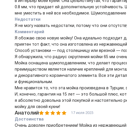
в интерьер моей кухни. Она цельнотянутая, что гарант
0.8 мм, что придает ей дополнительную устойчивость. 
мне уместить в ней все необходимое. Шумоподавление 
Недостатки
Я не могу назвать недостатки, потому что они отсутств
Комментарий
Я обожаю свою новую мойку! Она идеально подходит дл
приятен тот факт, что она изготовлена из нержавеющей
Способ установки — под столешницу или врезной — по
Я обнаружила, что радиус скругления мойки 65 мм очен
Мойка оснащена шумоподавлением, что делает процес
преимуществом является наличие креплений для монта
и декоративного корзинчатого элемента. Все эти дета
и функциональным.
Мне нравится то, что эта мойка произведена в Турции,
И, конечно, гарантия на 15 лет — это большой плюс, к
я абсолютно довольна этой покупкой и настоятельно р
мойку для своей кухни!
Анатолий
17 июля 2023
Достоинства
Очень доволен приобретением! Мойка из нержавеющей 