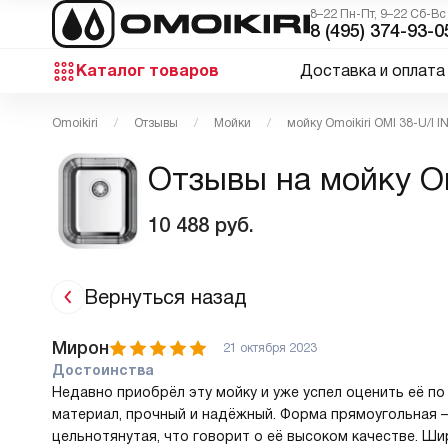
8–22 Пн-Пт, 9–22 Сб-Вс
8 (495) 374-93-0
Каталог товаров
Доставка и оплата
Omoikiri
Отзывы
Мойки
мойку Omoikiri OMI 38-U/I I
Отзывы на мойку Omo
10 488
руб.
Вернуться назад
Мирон
21 октября 2023
Достоинства
Недавно приобрёл эту мойку и уже успел оценить её п
материал, прочный и надёжный. Форма прямоугольная 
цельнотянутая, что говорит о её высоком качестве. Ш