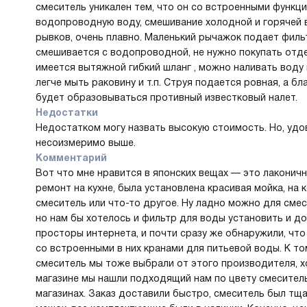
смеситель уникален тем, что он со встроенными функци
водопроводную воду, смешивание холодной и горячей в
рывков, очень плавно. Маленький рычажок подает филь
смешивается с водопроводной, не нужно покупать отде
имеется вытяжной гибкий шланг , можно наливать воду 
легче мыть раковину и т.п. Струя подается ровная, а б
будет образовываться противный известковый налет.
Недостатки
Недостатком могу назвать высокую стоимость. Но, удо
несоизмеримо выше.
Комментарий
Вот что мне нравится в японских вещах — это лаконич
ремонт на кухне, была установлена красивая мойка, на
смеситель или что-то другое. Ну ладно можно для смес
но нам бы хотелось и фильтр для воды установить и д
просторы интернета, и почти сразу же обнаружили, что
со встроенными в них кранами для питьевой воды. К то
смеситель мы тоже выбрали от этого производителя, х
магазине мы нашли подходящий нам по цвету смеситель,
магазинах. Заказ доставили быстро, смеситель был тща