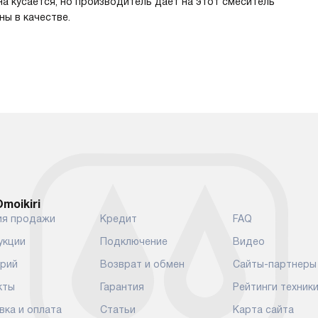
на кусается, но производитель дает на этот смеситель
ны в качестве.
moikiri
ия продажи
Кредит
FAQ
укции
Подключение
Видео
арий
Возврат и обмен
Сайты-партнеры
кты
Гарантия
Рейтинги техник
вка и оплата
Статьи
Карта сайта