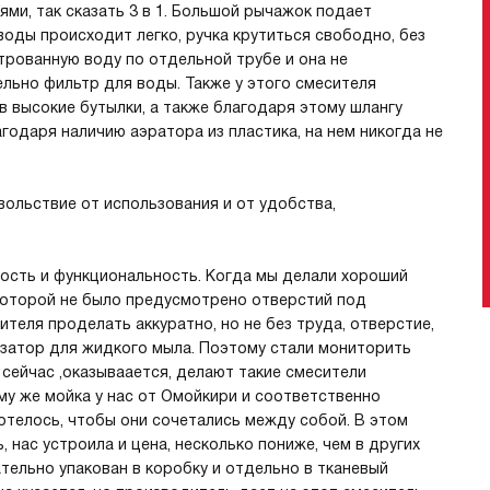
ями, так сказать 3 в 1. Большой рычажок подает
оды происходит легко, ручка крутиться свободно, без
трованную воду по отдельной трубе и она не
льно фильтр для воды. Также у этого смесителя
в высокие бутылки, а также благодаря этому шлангу
лагодаря наличию аэратора из пластика, на нем никогда не
вольствие от использования и от удобства,
ность и функциональность. Когда мы делали хороший
 которой не было предусмотрено отверстий под
ителя проделать аккуратно, но не без труда, отверстие,
озатор для жидкого мыла. Поэтому стали мониторить
 сейчас ,оказываается, делают такие смесители
му же мойка у нас от Омойкири и соответственно
отелось, чтобы они сочетались между собой. В этом
 нас устроила и цена, несколько пониже, чем в других
тельно упакован в коробку и отдельно в тканевый