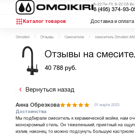
8–22 Пн-Пт, 9–22 Сб-Вс
8 (495) 374-93-0
Каталог товаров
Доставка и оплата
Omoikiri
Отзывы
Смесители
смеситель Omoikiri AK
Отзывы на смесител
40 788
руб.
Вернуться назад
Анна Обрезкова
01 марта 2023
Достоинства
Мы подбирали смеситель к керамической мойке, нам оч
монохромный стиль. Он тяжеленький, приятный на ощупь
излив, наконец то можно подсунуть большую кастрюлю 