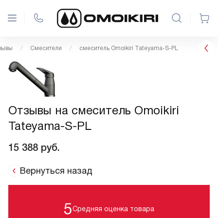
зывы
Смесители
смеситель Omoikiri Tateyama-S-PL
Отзывы на смеситель Omoikiri
Tateyama-S-PL
15 388
руб.
Вернуться назад
5
Средняя оценка товара