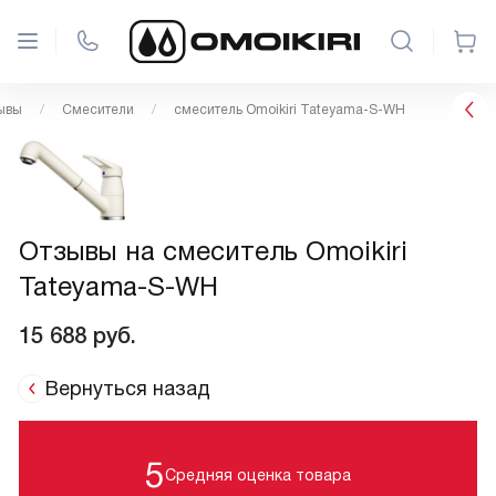
ывы
Смесители
смеситель Omoikiri Tateyama-S-WH
Отзывы на смеситель Omoikiri
Tateyama-S-WH
15 688
руб.
Вернуться назад
5
Средняя оценка товара