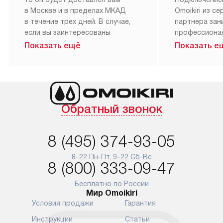
в Москве и в пределах МКАД
Omoikiri из с
в течение трех дней. В случае,
партнера за
если вы заинтересованы
профессиона
в товаре, который доступен
Наш сервис п
Показать ещё
Показать е
«Под заказ», необходимо
гарантию 1 г
обсудить возможность его
работы и исп
приобретения с нашим
материалы. 
менеджером на сайте. Товары
установка, п
с особым лейблом
и регулярное
Обратный звонок
доставляются бесплатно
обеспечиваю
по Москве в пределах МКАД,
и эффективну
и при этом отдельная доставка
сантехники, 
8 (495) 374-93-05
аксессуаров не предусмотрена.
возможные с
и преждеврем
8–22 Пн-Пт, 9–22 Сб-Вс
Для доставки в другие регионы
8 (800) 333-09-47
мы используем услуги
Готовые комм
транспортной компании.
предполагают
Бесплатно по России
Мир Omoikiri
Уточняйте все условия доставки
от их категор
Условия продажи
Гарантия
у нашего менеджера при
установленно
оформлении заказа.
к водопровод
Инструкции
Статьи