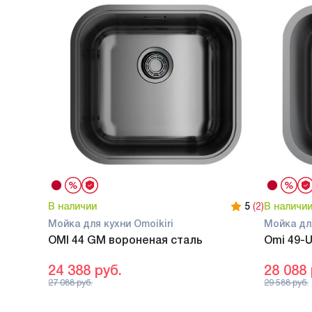
В наличии
5
(2)
В наличи
Мойка для кухни Omoikiri
Мойка для
OMI 44 GM вороненая сталь
Omi 49-U
24 388
руб.
28 088
27 088
руб.
29 588
руб.