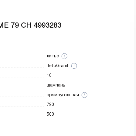
ME 79 CH 4993283
литье
TetoGranit
10
шампань
прямоугольная
790
500