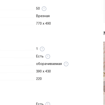
50
Врезная
770 x 490
1
Есть
оборачиваемая
390 х 430
220
Есть