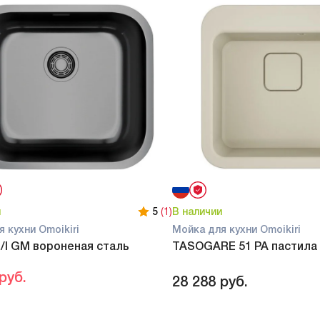
и
5
(1)
В наличии
 кухни Omoikiri
Мойка для кухни Omoikiri
/I GM вороненая сталь
TASOGARE 51 PA пастила
руб.
28 288
руб.