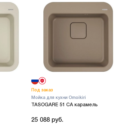
Под заказ
В на
Мойка для кухни Omoikiri
Мойк
TASOGARE 51 CA карамель
TAS
25 088
руб.
28 