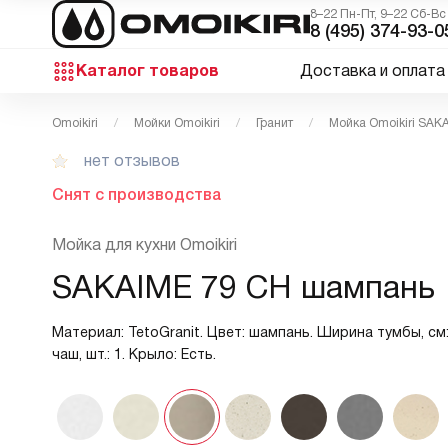
8–22 Пн-Пт, 9–22 Сб-Вс
8 (495) 374-93-0
Каталог товаров
Доставка и оплата
Omoikiri
Мойки Omoikiri
Гранит
Мойка Omoikiri SAK
нет отзывов
Снят с производства
Мойка для кухни Omoikiri
SAKAIME 79 CH шампань
Материал: TetoGranit. Цвет: шампань. Ширина тумбы, см
чаш, шт.: 1. Крыло: Есть.