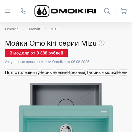
Omoikiri
Мойки
Mizu
Мойки Omoikiri серии Mizu
3
модели
от
9 388
рублей
Актуальные цены на мойки Omoikiri от 06.08.2026
Под столешницу
Черные
Белые
Врезные
Двойные мойки
Новинк