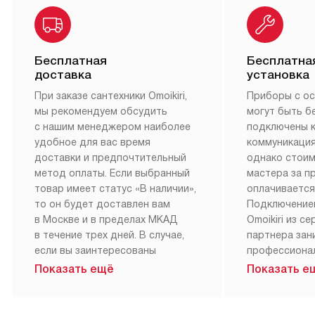
Бесплатная
Бесплатна
доставка
установка
При заказе сантехники Omoikiri,
Приборы с о
мы рекомендуем обсудить
могут быть б
с нашим менеджером наиболее
подключены 
удобное для вас время
коммуникация
доставки и предпочтительный
однако стои
метод оплаты. Если выбранный
мастера за 
товар имеет статус «В наличии»,
оплачивается
то он будет доставлен вам
Подключение
в Москве и в пределах МКАД
Omoikiri из с
в течение трех дней. В случае,
партнера за
если вы заинтересованы
профессиона
в товаре, который доступен
Наш сервис п
Показать ещё
Показать е
«Под заказ», необходимо
гарантию 1 г
обсудить возможность его
работы и исп
приобретения с нашим
материалы. 