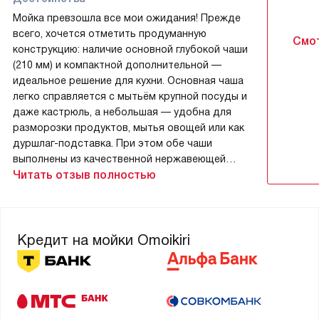
Мойка превзошла все мои ожидания! Прежде
всего, хочется отметить продуманную
Смот
конструкцию: наличие основной глубокой чаши
(210 мм) и компактной дополнительной —
идеальное решение для кухни. Основная чаша
легко справляется с мытьём крупной посуды и
даже кастрюль, а небольшая — удобна для
разморозки продуктов, мытья овощей или как
дуршлаг-подставка. При этом обе чаши
выполнены из качественной нержавеющей
стали толщиной 0.9 мм — материал звонкий, но
Читать отзыв полностью
не «бубнит» при использовании, как это бывает
у более тонких аналогов. Очень порадовала
прямоугольная форма и аккуратный радиус
скругления (25 мм): нет острых углов, где могла
Кредит на мойки Omoikiri
бы скапливаться грязь, всё легко моется и
выглядит стильно. Врезная установка
выполнена идеально — мойка плотно села в
вырез, не шатается, не протекает, и внешний
вид «вровень со столешницей» придаёт кухне