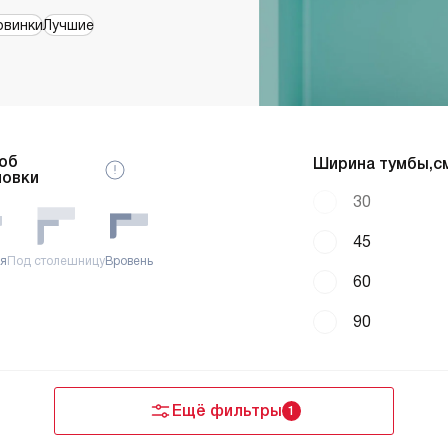
овинки
Лучшие
об
Ширина тумбы,см
новки
30
45
ая
Под столешницу
Вровень
60
90
Ещё фильтры
1