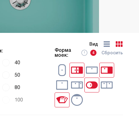
Вид
Форма
:
Сбросить
4
моек:
40
50
80
100