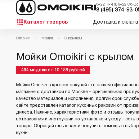
8–22 Пн-Пт, 9–22 Сб-Вс
8 (495) 374-93-0
Каталог товаров
Доставка и оплата
Omoikiri
Мойки
С крылом
Мойки Omoikiri с крылом
494
модели
от
10 188
рублей
Мойки Omoikiri с крылом покупайте в нашем официально
магазине с доставкой по Москве – оригинальная продук
качество материалов и исполнения, долгий срок службы
сайте представлен каталог кухонных раковин от произ
дилера. Наличие, характеристики, фото и отзывы покуп
встраивания и инструкции по установке и уходу – есть
товаре. Обращайтесь к нам и получите помощь в выбор
кухни!