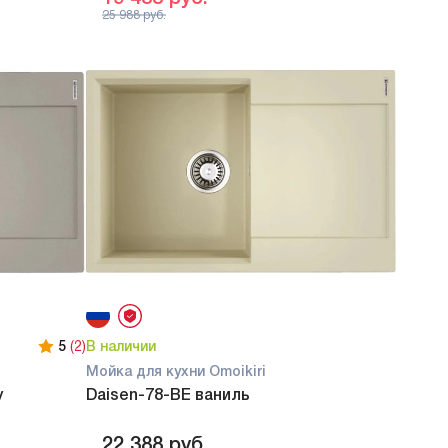
25 988
руб.
5
(2)
В наличии
Мойка для кухни Omoikiri
y
Daisen-78-BE ваниль
22 388
руб.