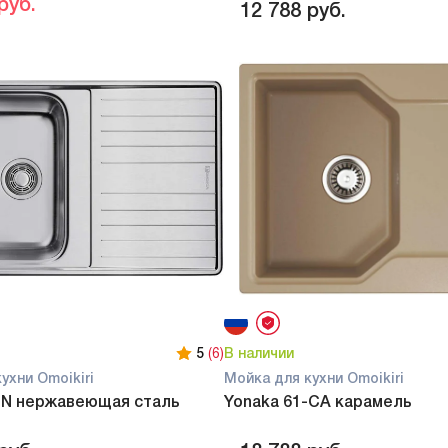
руб.
12 788
руб.
5
(6)
В наличии
ухни Omoikiri
Мойка для кухни Omoikiri
 IN нержавеющая сталь
Yonaka 61-CA карамель