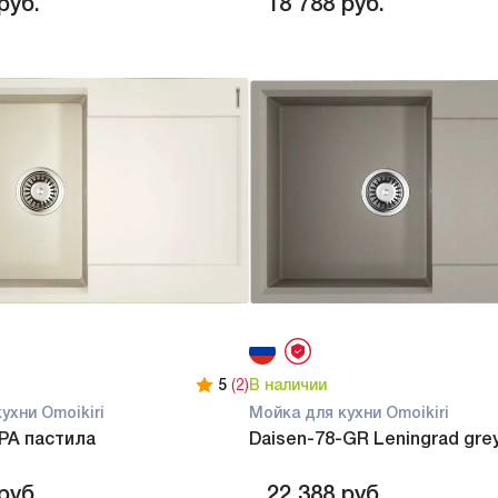
руб.
18 788
руб.
5
(2)
В наличии
ухни Omoikiri
Мойка для кухни Omoikiri
PA пастила
Daisen-78-GR Leningrad gre
руб.
22 388
руб.