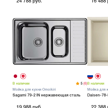
24 788
руб.
16 488
В наличии
5
(6)
В наличии
Мойка для кухни Omoikiri
Мойка для к
Sagami 79-2 IN нержавеющая сталь
Daisen-78-
19 988
руб.
22 388