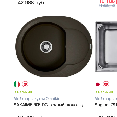
10 188
42 988
руб.
11 688
руб.
В наличии
В наличии
Мойка для кухни Omoikiri
Мойка для к
SAKAIME 60E DC темный шоколад
Sagami 79