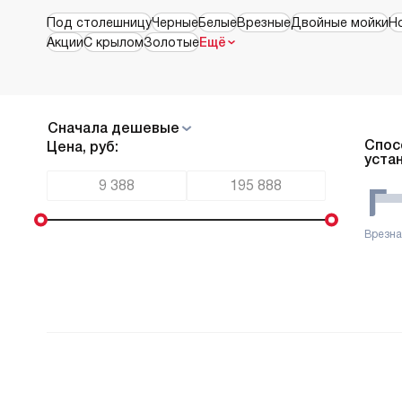
Под столешницу
Черные
Белые
Врезные
Двойные мойки
Н
Акции
С крылом
Золотые
Ещё
Cначала дешевые
Спос
Цена, руб:
уста
Врезн