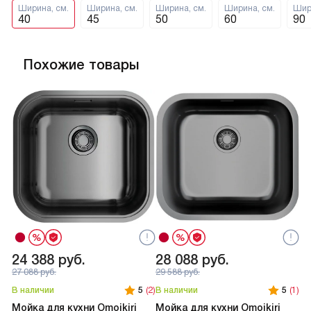
Ширина, см.
Ширина, см.
Ширина, см.
Ширина, см.
Шир
40
45
50
60
90
Похожие товары
24 388
руб.
28 088
руб.
2
27 088
руб.
29 588
руб.
В наличии
5
(2)
В наличии
5
(1)
В 
Мойка для кухни Omoikiri
Мойка для кухни Omoikiri
Мо