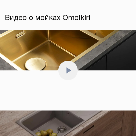
Страны производства Omoikiri — Япония, Россия, Турция
и Италия. Мойки для кухни изготавливаются в Японии,
Турции, России. Смесители создаются на передовых
заводах Японии и Китая, а измельчители в Италии и Китае.
Фильтры для воды производятся в России, а дозаторы
в Японии. Эти продукты соответствуют высоким
стандартам качества и безопасности, что делает
их надежным и долговечным выбором для вашей кухни
и дома.
Видео о мойках Omoikiri