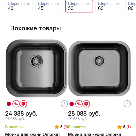
Ширина, см.
Ширина, см.
Ширина, см.
Ширина, см.
Шир
40
45
50
60
80
Похожие товары
24 388
руб.
28 088
руб.
2
27 088
руб.
29 588
руб.
В наличии
5
(2)
В наличии
5
(1)
В 
Мойка для кухни Omoikiri
Мойка для кухни Omoikiri
Мо