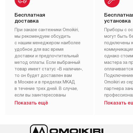
Бесплатная
Бесплатна
доставка
установка
При заказе сантехники Omoikiri,
Приборы с о
мы рекомендуем обсудить
могут быть б
с нашим менеджером наиболее
подключены 
удобное для вас время
коммуникация
доставки и предпочтительный
однако стои
метод оплаты. Если выбранный
мастера за 
товар имеет статус «В наличии»,
оплачивается
то он будет доставлен вам
Подключение
в Москве и в пределах МКАД
Omoikiri из с
в течение трех дней. В случае,
партнера за
если вы заинтересованы
профессиона
в товаре, который доступен
Наш сервис п
Показать ещё
Показать е
«Под заказ», необходимо
гарантию 1 г
обсудить возможность его
работы и исп
приобретения с нашим
материалы. 
менеджером на сайте. Товары
установка, п