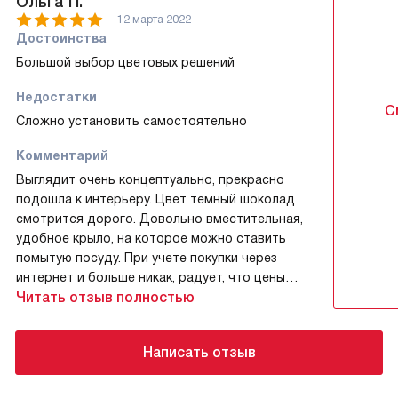
Ольга П.
12 марта 2022
Достоинства
Большой выбор цветовых решений
Недостатки
С
Сложно установить самостоятельно
Комментарий
Выглядит очень концептуально, прекрасно
подошла к интерьеру. Цвет темный шоколад
смотрится дорого. Довольно вместительная,
удобное крыло, на которое можно ставить
помытую посуду. При учете покупки через
интернет и больше никак, радует, что цены
на сайте всегда актуальные, а менеджеры
Читать отзыв полностью
грамотные.
Написать отзыв