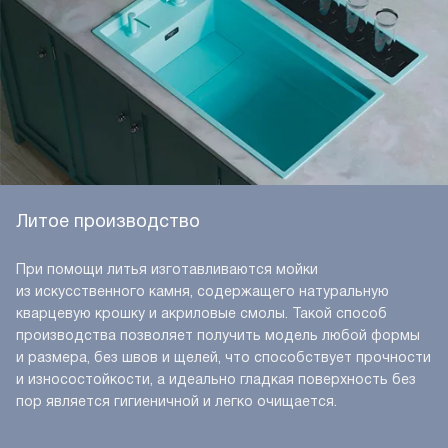
Литое производство
При помощи литья изготавливаются мойки
из искусственного камня, содержащего натуральную
кварцевую крошку и акриловые смолы. Такой способ
производства позволяет получить модель любой формы
и размера, без швов и щелей, что способствует прочности
и износостойкости, а идеально гладкая поверхность без
пор является гигиеничной и легко очищается.