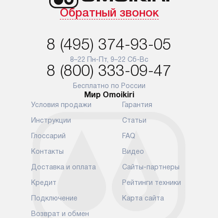
с особым лейблом
и регулярное
Обратный звонок
доставляются бесплатно
обеспечиваю
по Москве в пределах МКАД,
и эффективну
и при этом отдельная доставка
сантехники, 
8 (495) 374-93-05
аксессуаров не предусмотрена.
возможные с
и преждеврем
8–22 Пн-Пт, 9–22 Сб-Вс
Для доставки в другие регионы
8 (800) 333-09-47
мы используем услуги
Готовые комм
транспортной компании.
предполагают
Бесплатно по России
Мир Omoikiri
Уточняйте все условия доставки
от их категор
Условия продажи
Гарантия
у нашего менеджера при
установленно
оформлении заказа.
к водопровод
Инструкции
Статьи
точке для сл
В установленный день наша
Глоссарий
FAQ
установка вк
служба доставки привезет
следующие эт
Контакты
Видео
упакованный прибор прямо
транспортиро
Доставка и оплата
Сайты-партнеры
к вашей двери или до прихожей.
разблокировк
Если вам необходимо
необходимост
Кредит
Рейтинги техники
переместить прибор к месту его
отдельных ко
Подключение
Карта сайта
установки, пожалуйста,
сантехники в
предварительно обсудите это
на заданное 
Возврат и обмен