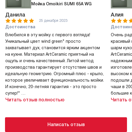
Мойка Omoikiri SUMI 65A WG
Данила
Алия
25 декабря 2023
Достоинства
Достоин
Влюбился в эту мойку с первого взгляда!
Очень рад
Уникальный цвет wind green" просто
красивый 
захватывает дух, становится ярким акцентом
шарм кухо
на кухне. Материал ArtCeramic приятный на
ArtCerami
ощупь и очень качественный. Литой метод
надежным.
производства гарантирует отсутствие швов и
изготовле
идеальную геометрию. Огромный плюс - крыло,
высоком к
которое увеличивает функциональность мойки.
подошли д
И конечно, 20-летняя гарантия - это просто
чаши в 20
супер!"
большие к
Читать отзыв полностью
сифон и к
Читать 
Недостатки
удобно!"
Недостатков не обнаружено!
Недоста
Комментарий
Написать отзыв
Недостатк