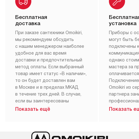
Бесплатная
Бесплатна
доставка
установка
При заказе сантехники Omoikiri,
Приборы с о
мы рекомендуем обсудить
могут быть б
с нашим менеджером наиболее
подключены 
удобное для вас время
коммуникация
доставки и предпочтительный
однако стои
метод оплаты. Если выбранный
мастера за 
товар имеет статус «В наличии»,
оплачивается
то он будет доставлен вам
Подключение
в Москве и в пределах МКАД
Omoikiri из с
в течение трех дней. В случае,
партнера за
если вы заинтересованы
профессиона
в товаре, который доступен
Наш сервис п
Показать ещё
Показать е
«Под заказ», необходимо
гарантию 1 г
обсудить возможность его
работы и исп
приобретения с нашим
материалы. 
менеджером на сайте. Товары
установка, п