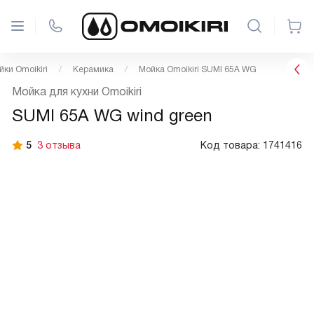
йки Omoikiri
Керамика
Мойка Omoikiri SUMI 65A WG
Мойка для кухни Omoikiri
SUMI 65A WG wind green
5
3 отзыва
Код товара:
1741416