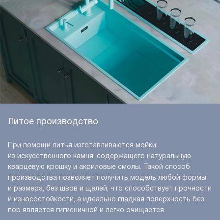
Литое производство
При помощи литья изготавливаются мойки
из искусственного камня, содержащего натуральную
кварцевую крошку и акриловые смолы. Такой способ
производства позволяет получить модель любой формы
и размера, без швов и щелей, что способствует прочности
и износостойкости, а идеально гладкая поверхность без
пор является гигиеничной и легко очищается.