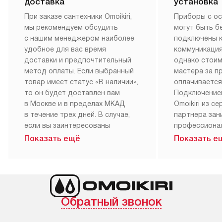
доставка
установка
При заказе сантехники Omoikiri,
Приборы с о
мы рекомендуем обсудить
могут быть б
с нашим менеджером наиболее
подключены 
удобное для вас время
коммуникация
доставки и предпочтительный
однако стои
метод оплаты. Если выбранный
мастера за 
товар имеет статус «В наличии»,
оплачивается
то он будет доставлен вам
Подключение
в Москве и в пределах МКАД
Omoikiri из с
в течение трех дней. В случае,
партнера за
если вы заинтересованы
профессиона
в товаре, который доступен
Наш сервис п
Показать ещё
Показать е
«Под заказ», необходимо
гарантию 1 г
обсудить возможность его
работы и исп
приобретения с нашим
материалы. 
менеджером на сайте. Товары
установка, п
с особым лейблом
и регулярное
Обратный звонок
доставляются бесплатно
обеспечиваю
по Москве в пределах МКАД,
и эффективну