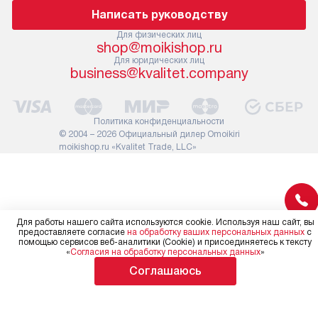
помнить, что если размеры
по правилам 
Написать руководству
прибора не позволяют его
В стандартну
проходу через дверной проем,
Для физических лиц
не включают
shop@moikishop.ru
сотрудники транспортной
работы: прок
Для юридических лиц
службы не имеют права
коммуникаций
business@kvalitet.company
демонтировать дверцы, ручки
расходных ма
или другие выступающие
требуется вы
элементы, так как это может
специфически
Политика конфиденциальности
повлиять на гарантийное
повышенной 
© 2004 – 2026 Официальный дилер Omoikiri
обслуживание в будущем.
moikishop.ru «Kvalitet Trade, LLC»
стоимость ус
Поэтому, перед размещением
на 30%.
заказа, удостоверьтесь, что
вы сможете без проблем
переместить прибор в желаемое
место установки, учитывая его
Для работы нашего сайта используются cookie. Используя наш сайт, вы
предоставляете согласие
на обработку ваших персональных данных
с
размеры в упаковке или без нее.
помощью сервисов веб-аналитики (Cookie) и присоединяетесь к тексту
«
Согласия на обработку персональных данных
»
Соглашаюсь