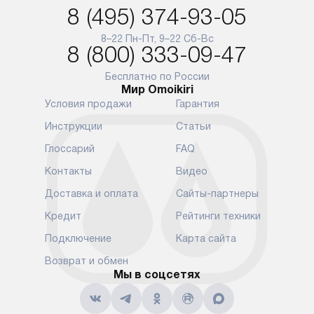
и при этом отдельная доставка
сантехники, 
8 (495) 374-93-05
аксессуаров не предусмотрена.
возможные с
и преждеврем
8–22 Пн-Пт, 9–22 Сб-Вс
Для доставки в другие регионы
8 (800) 333-09-47
мы используем услуги
Готовые комм
транспортной компании.
предполагают
Бесплатно по России
Мир Omoikiri
Уточняйте все условия доставки
от их категор
Условия продажи
Гарантия
у нашего менеджера при
установленно
оформлении заказа.
к водопровод
Инструкции
Статьи
точке для сл
В установленный день наша
Глоссарий
FAQ
установка вк
служба доставки привезет
следующие эт
Контакты
Видео
упакованный прибор прямо
транспортиро
Доставка и оплата
Сайты-партнеры
к вашей двери или до прихожей.
разблокировк
Если вам необходимо
необходимост
Кредит
Рейтинги техники
переместить прибор к месту его
отдельных ко
Подключение
Карта сайта
установки, пожалуйста,
сантехники в
предварительно обсудите это
на заданное 
Возврат и обмен
с нашим менеджером. Эта
Мы в соцсетях
по уровню, п
дополнительная услуга
к существующ
подлежит оплате. Важно
первый запус