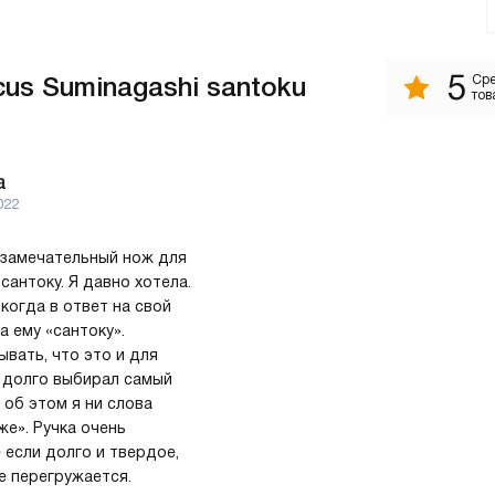
5
cus Suminagashi santoku
Сре
тов
а
022
 замечательный нож для
сантоку. Я давно хотела.
 когда в ответ на свой
а ему «сантоку».
вать, что это и для
о долго выбирал самый
 об этом я ни слова
же». Ручка очень
 если долго и твердое,
не перегружается.