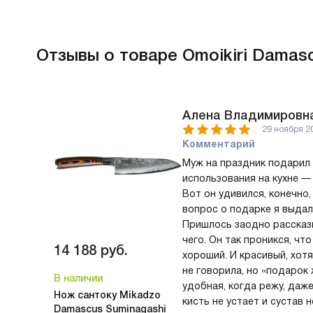
Отзывы
о товаре Omoikiri Damas
Алена Владимировн
29 ноября 2
Комментарий
Муж на праздник подарил
использования на кухне — 
Вот он удивился, конечно,
вопрос о подарке я выдал
Пришлось заодно рассказы
чего. Он так проникся, чт
14 188
руб.
хороший. И красивый, хотя
не говорила, но «подарок 
В наличии
удобная, когда режу, даже
Нож сантоку Mikadzo
кисть не устает и сустав 
Damascus Suminagashi