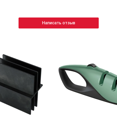
 это за материал такой,
 пластинки ценных пород
ой смолой, и такая
ам тверже и обычного
Написать отзыв
дерева. Время покажет,
вания никаких
ения на плитку)
очень твердой дамасской
оку из-за того, что
приготовления многих
илось время, часто
поисках интересных
о резать тонкие
егулировать ширину
 на бефстроганов
вляется, и любые салаты
о.