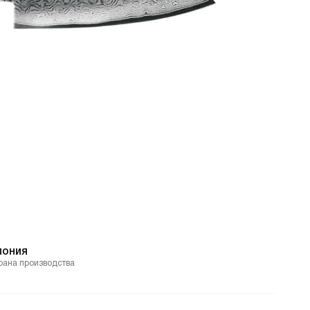
пония
рана производства