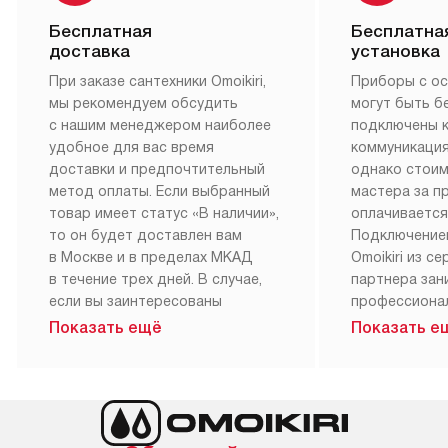
Бесплатная
Бесплатна
доставка
установка
При заказе сантехники Omoikiri,
Приборы с о
мы рекомендуем обсудить
могут быть б
с нашим менеджером наиболее
подключены 
удобное для вас время
коммуникация
доставки и предпочтительный
однако стои
метод оплаты. Если выбранный
мастера за 
товар имеет статус «В наличии»,
оплачивается
то он будет доставлен вам
Подключение
в Москве и в пределах МКАД
Omoikiri из с
в течение трех дней. В случае,
партнера за
если вы заинтересованы
профессиона
в товаре, который доступен
Наш сервис п
Показать ещё
Показать е
«Под заказ», необходимо
гарантию 1 г
обсудить возможность его
работы и исп
приобретения с нашим
материалы. 
менеджером на сайте. Товары
установка, п
с особым лейблом
и регулярное