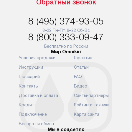
Обратный звонок
доставляются бесплатно
обеспечиваю
по Москве в пределах МКАД,
и эффективну
и при этом отдельная доставка
сантехники, 
8 (495) 374-93-05
аксессуаров не предусмотрена.
возможные с
и преждеврем
8–22 Пн-Пт, 9–22 Сб-Вс
Для доставки в другие регионы
8 (800) 333-09-47
мы используем услуги
Готовые комм
транспортной компании.
предполагают
Бесплатно по России
Мир Omoikiri
Уточняйте все условия доставки
от их категор
Условия продажи
Гарантия
у нашего менеджера при
установленно
оформлении заказа.
к водопровод
Инструкции
Статьи
точке для сл
В установленный день наша
Глоссарий
FAQ
установка вк
служба доставки привезет
следующие эт
Контакты
Видео
упакованный прибор прямо
транспортиро
Доставка и оплата
Сайты-партнеры
к вашей двери или до прихожей.
разблокировк
Если вам необходимо
необходимост
Кредит
Рейтинги техники
переместить прибор к месту его
отдельных ко
Подключение
Карта сайта
установки, пожалуйста,
сантехники в
предварительно обсудите это
на заданное 
Возврат и обмен
с нашим менеджером. Эта
Мы в соцсетях
по уровню, п