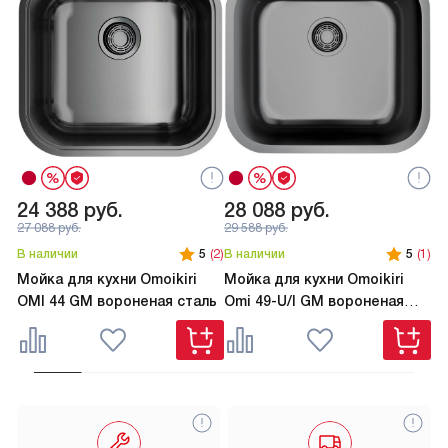
24 388
руб.
28 088
руб.
2
27 088
руб.
29 588
руб.
В наличии
5
(2)
В наличии
5
(1)
В 
Мойка для кухни Omoikiri
Мойка для кухни Omoikiri
Мо
OMI 44 GM вороненая сталь
Omi 49-U/I GM вороненая
TA
сталь