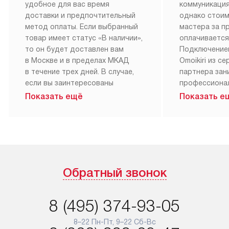
Клиентский сервис всегда готов помочь
Покупатели сантехники Omoikiri могут оценить все
преимущества сервисного обслуживания, которое
неоднократно признавалось лучшим по сравнению с
конкурентами. Если вы нуждаетесь в персональных
рекомендациях по использованию прибора или
профессиональном уходе за своей техникой, Omoikiri
всегда к вашим услугам.
Бесплатная
Бесплатна
доставка
установка
При заказе сантехники Omoikiri,
Приборы с о
мы рекомендуем обсудить
могут быть б
с нашим менеджером наиболее
подключены 
удобное для вас время
коммуникация