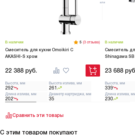
В наличии
5
(3 отзыва)
В наличии
Смеситель для кухни Omoikiri C
Смеситель для
AKASHI-S хром
Shinagawa SB
22 388
руб.
23 688
руб
Высота, мм
Высота излива, мм
Высота, мм
292
261
339
Длина излива, мм
Диаметр картриджа, мм
Длина излива, м
202
35
230
Сравнить эти товары
С этим товаром покупают