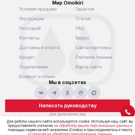
Мир Omoikiri
Уточняйте все условия доставки
от их категор
Условия продажи
Гарантия
у нашего менеджера при
установленно
оформлении заказа.
к водопровод
Инструкции
Статьи
точке для сл
В установленный день наша
Глоссарий
FAQ
установка вк
служба доставки привезет
следующие эт
Контакты
Видео
упакованный прибор прямо
транспортиро
Доставка и оплата
Сайты-партнеры
к вашей двери или до прихожей.
разблокировк
Если вам необходимо
необходимост
Кредит
Рейтинги техники
переместить прибор к месту его
отдельных ко
Подключение
Карта сайта
установки, пожалуйста,
сантехники в
предварительно обсудите это
на заданное 
Возврат и обмен
с нашим менеджером. Эта
Мы в соцсетях
по уровню, п
дополнительная услуга
к существующ
подлежит оплате. Важно
первый запус
помнить, что если размеры
по правилам 
Написать руководству
прибора не позволяют его
В стандартну
проходу через дверной проем,
Для физических лиц
не включают
shop@moikishop.ru
сотрудники транспортной
Для работы нашего сайта используются cookie. Используя наш сайт, вы
работы: прок
Для юридических лиц
предоставляете согласие
на обработку ваших персональных данных
с
службы не имеют права
коммуникаций
business@kvalitet.company
помощью сервисов веб-аналитики (Cookie) и присоединяетесь к тексту
демонтировать дверцы, ручки
«
Согласия на обработку персональных данных
»