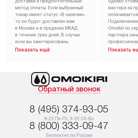
доставки и предпочтительный
однако стои
метод оплаты. Если выбранный
мастера за 
товар имеет статус «В наличии»,
оплачивается
то он будет доставлен вам
Подключение
в Москве и в пределах МКАД
Omoikiri из с
в течение трех дней. В случае,
партнера за
если вы заинтересованы
профессиона
в товаре, который доступен
Наш сервис п
Показать ещё
Показать е
«Под заказ», необходимо
гарантию 1 г
обсудить возможность его
работы и исп
приобретения с нашим
материалы. 
менеджером на сайте. Товары
установка, п
с особым лейблом
и регулярное
Обратный звонок
доставляются бесплатно
обеспечиваю
по Москве в пределах МКАД,
и эффективну
и при этом отдельная доставка
сантехники, 
8 (495) 374-93-05
аксессуаров не предусмотрена.
возможные с
и преждеврем
8–22 Пн-Пт, 9–22 Сб-Вс
Для доставки в другие регионы
8 (800) 333-09-47
мы используем услуги
Готовые комм
транспортной компании.
предполагают
Бесплатно по России