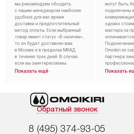
мы рекомендуем обсудить
могут быть б
с нашим менеджером наиболее
подключены 
удобное для вас время
коммуникация
доставки и предпочтительный
однако стои
метод оплаты. Если выбранный
мастера за 
товар имеет статус «В наличии»,
оплачивается
то он будет доставлен вам
Подключение
в Москве и в пределах МКАД
Omoikiri из с
в течение трех дней. В случае,
партнера за
если вы заинтересованы
профессиона
в товаре, который доступен
Наш сервис п
Показать ещё
Показать е
«Под заказ», необходимо
гарантию 1 г
обсудить возможность его
работы и исп
приобретения с нашим
материалы. 
менеджером на сайте. Товары
установка, п
с особым лейблом
и регулярное
Обратный звонок
доставляются бесплатно
обеспечиваю
по Москве в пределах МКАД,
и эффективну
и при этом отдельная доставка
сантехники, 
8 (495) 374-93-05
аксессуаров не предусмотрена.
возможные с