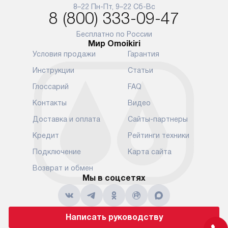
и преждеврем
8–22 Пн-Пт, 9–22 Сб-Вс
Для доставки в другие регионы
8 (800) 333-09-47
мы используем услуги
Готовые комм
транспортной компании.
предполагают
Бесплатно по России
Мир Omoikiri
Уточняйте все условия доставки
от их категор
Условия продажи
Гарантия
у нашего менеджера при
установленно
оформлении заказа.
к водопровод
Инструкции
Статьи
точке для сл
В установленный день наша
Глоссарий
FAQ
установка вк
служба доставки привезет
следующие эт
Контакты
Видео
упакованный прибор прямо
транспортиро
Доставка и оплата
Сайты-партнеры
к вашей двери или до прихожей.
разблокировк
Если вам необходимо
необходимост
Кредит
Рейтинги техники
переместить прибор к месту его
отдельных ко
Подключение
Карта сайта
установки, пожалуйста,
сантехники в
предварительно обсудите это
на заданное 
Возврат и обмен
с нашим менеджером. Эта
Мы в соцсетях
по уровню, п
дополнительная услуга
к существующ
подлежит оплате. Важно
первый запус
помнить, что если размеры
по правилам 
Написать руководству
прибора не позволяют его
В стандартну