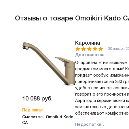
Отзывы
о товаре Omoikiri Kado C
Каролина
30 января 2
Достоинства
Очарована этим изящным 
предметом моего дома! К
придает особую изысканно
поворачивается на 360 гр
удобно при использовании.
говорит о его прочности 
10 088
руб.
Аэратор и керамический к
замечательные дополнени
Под заказ
обеспечивают комфортное
Смеситель Omoikiri Kado
CA
Недостатки