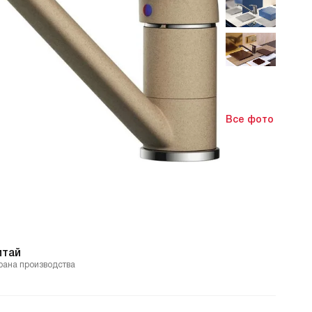
Все фото
итай
рана производства