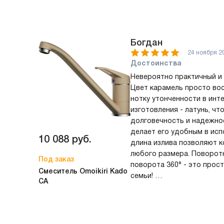
Сложно найти недостатки
Комментарий
Этот изделие стало наст
Богдан
кухни! Карамельный цвет 
24 ноября 2
изысканность и уют, он и
Достоинства
интерьер моей кухни. Мате
Невероятно практичный и 
говорит о его прочности 
Цвет карамель просто во
же, это изделие обладает
нотку утонченности в инт
делает его удобным для 
изготовления - латунь, чт
долговечность и надежно
Излив поворачивается на 
делает его удобным в исп
10 088
руб.
удобно при использовании
длина излива позволяют 
направить струю воды туд
любого размера. Поворотн
Под заказ
особенно пригодится при
поворота 360° - это прос
посудомоечных машин или 
Смеситель Omoikiri Kado
семьи!
CA
гостей.
Недостатки
Аэратор и керамический к
Абсолютно никаких недос
замечательные дополнени