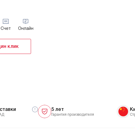
Счет
Онлайн
дин клик
ставки
5 лет
К
АД
Гарантия производителя
Ст