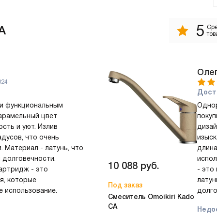
5
A
Сре
тов
Оле
024
Дост
и функциональным
Однор
арамельный цвет
покуп
сть и уют. Излив
дизай
адусов, что очень
изыск
 Материал - латунь, что
длина
и долговечности.
испол
10 088
руб.
артридж - это
- это
я, которые
латун
Под заказ
 использование.
долго
Смеситель Omoikiri Kado
CA
Недо